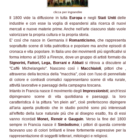
clicca per ingrandire
Il 1800 vide la diffusione in tutta
Europa
e negli
Stati Uniti
delle
industrie e con esse la voglia di espandersi alla ricerca di nuovi
mercati e nuove materie prime. Anche nell'arte ciascuno stato vuole
valorizzare la propria cultura e la propria storia.
E' così che nasce in Germania il
Romanticismo
, che rappresenta
soprattutto scene di lotta patriottica e popolare ma anche episodi di
cronaca e vita popolare. In Italia uno dei movimenti più significativi si
forma intorno al 1850 a Firenze, dove un gruppo di artisti formato da
Signorini, Fattori, Lega, Borrani e Abbati
si ritrova a discutere al
"Caffè Michelangelo". Nascono così i
Macchiaioli
, pittori che ,
attraverso della tecnica della "macchia", cioè con l'uso di pennellate
di colore e contrasti cromatici rappresentano scene di vita rurale,
attività lavorative e paesaggi della campagna toscana.
Intanto in Francia nasce il movimento degli
Impressionisti
; anch'essi
dipingevano scene di vita quotidiana e paesaggi. la loro
caratteristica è la pittura "en plein air", cioè preferiscono dipingere
all'aria aperta piuttosto che in studio poichè sono più interessati
all'effetto della luce naturale più che al disegno esatto, fra di essi
vanno ricordati
Monet, Renoir e Gauguin
. Verso la fine del 1800
sempre in Francia nasce il
Simbolismo
; i pittori di questa corrente
facevano uso di colori brillanti e linee fortemente espressive per la
rappresentazione di soggetti letterari, mitologici e religiosi.