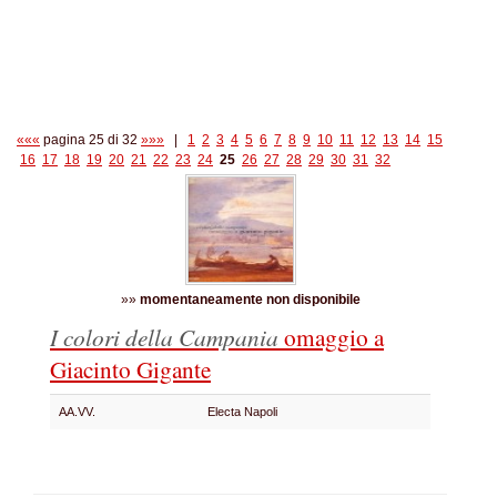
«««
pagina 25 di 32
»»»
|
1
2
3
4
5
6
7
8
9
10
11
12
13
14
15
16
17
18
19
20
21
22
23
24
25
26
27
28
29
30
31
32
»»
momentaneamente non disponibile
I colori della Campania
omaggio a
Giacinto Gigante
AA.VV.
Electa Napoli