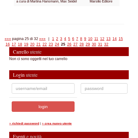
a cura di Martina Hansmann, Max Seidel
Marsilio Editore
«««
pagina 25 di 32
»»»
|
1
2
3
4
5
6
7
8
9
10
11
12
13
14
15
16
17
18
19
20
21
22
23
24
25
26
27
28
29
30
31
32
Carrello
utente
Non ci sono oggetti nel tuo carrello
Login
utente
»
richiedi password
|
»
crea nuovo utente
Eventi
e novità