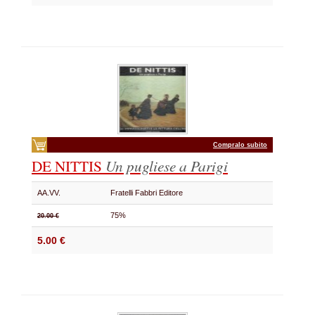
Compralo subito
DE NITTIS
Un pugliese a Parigi
AA.VV.
Fratelli Fabbri Editore
75%
20.00 €
5.00 €