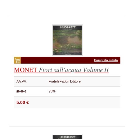
Compralo subito
MONET
Fiori sull'acqua
Volume II
AA.VV.
Fratelli Fabbri Editore
75%
20.00 €
5.00 €