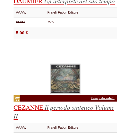
DAUMIER
Un interprete del suo tempo
AA.VV.
Fratelli Fabbri Editore
75%
20.00 €
5.00 €
Compralo subito
CEZANNE
Il periodo sintetico
Volume
II
AA.VV.
Fratelli Fabbri Editore