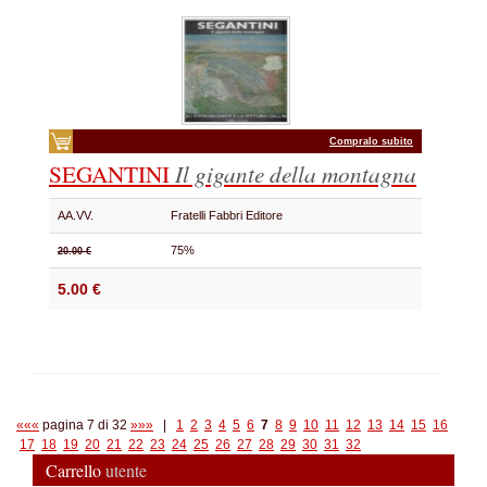
Compralo subito
SEGANTINI
Il gigante della montagna
AA.VV.
Fratelli Fabbri Editore
75%
20.00 €
5.00 €
«««
pagina 7 di 32
»»»
|
1
2
3
4
5
6
7
8
9
10
11
12
13
14
15
16
17
18
19
20
21
22
23
24
25
26
27
28
29
30
31
32
Carrello
utente