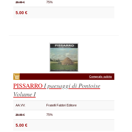
75%
20.00 €
5.00 €
Compralo subito
PISSARRO
I paesaggi di Pontoise
Volume I
AA.VV.
Fratelli Fabbri Editore
75%
20.00 €
5.00 €