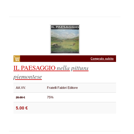
Compralo subito
IL PAESAGGIO
nella pittura
piemontese
AA.VV.
Fratelli Fabbri Editore
75%
20.00 €
5.00 €