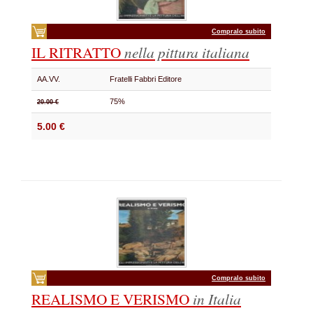
Compralo subito
IL RITRATTO
nella pittura italiana
AA.VV.
Fratelli Fabbri Editore
75%
20.00 €
5.00 €
Compralo subito
REALISMO E VERISMO
in Italia