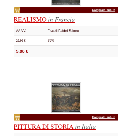
Compralo subito
REALISMO
in Francia
AA.VV.
Fratelli Fabbri Editore
75%
20.00 €
5.00 €
Compralo subito
PITTURA DI STORIA
in Italia