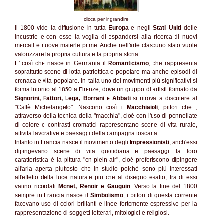
clicca per ingrandire
Il 1800 vide la diffusione in tutta
Europa
e negli
Stati Uniti
delle
industrie e con esse la voglia di espandersi alla ricerca di nuovi
mercati e nuove materie prime. Anche nell'arte ciascuno stato vuole
valorizzare la propria cultura e la propria storia.
E' così che nasce in Germania il
Romanticismo
, che rappresenta
soprattutto scene di lotta patriottica e popolare ma anche episodi di
cronaca e vita popolare. In Italia uno dei movimenti più significativi si
forma intorno al 1850 a Firenze, dove un gruppo di artisti formato da
Signorini, Fattori, Lega, Borrani e Abbati
si ritrova a discutere al
"Caffè Michelangelo". Nascono così i
Macchiaioli
, pittori che ,
attraverso della tecnica della "macchia", cioè con l'uso di pennellate
di colore e contrasti cromatici rappresentano scene di vita rurale,
attività lavorative e paesaggi della campagna toscana.
Intanto in Francia nasce il movimento degli
Impressionisti
; anch'essi
dipingevano scene di vita quotidiana e paesaggi. la loro
caratteristica è la pittura "en plein air", cioè preferiscono dipingere
all'aria aperta piuttosto che in studio poichè sono più interessati
all'effetto della luce naturale più che al disegno esatto, fra di essi
vanno ricordati
Monet, Renoir e Gauguin
. Verso la fine del 1800
sempre in Francia nasce il
Simbolismo
; i pittori di questa corrente
facevano uso di colori brillanti e linee fortemente espressive per la
rappresentazione di soggetti letterari, mitologici e religiosi.