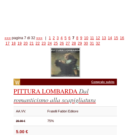
«««
pagina 7 di 32
»»»
|
1
2
3
4
5
6
7
8
9
10
11
12
13
14
15
16
17
18
19
20
21
22
23
24
25
26
27
28
29
30
31
32
Compralo subito
PITTURA LOMBARDA
Dal
romanticismo alla scapigliatura
AA.VV.
Fratelli Fabbri Editore
75%
20.00 €
5.00 €