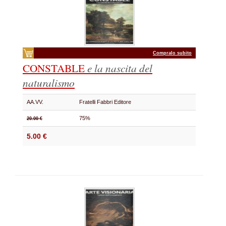
Compralo subito
CONSTABLE
e la nascita del
naturalismo
AA.VV.
Fratelli Fabbri Editore
75%
20.00 €
5.00 €