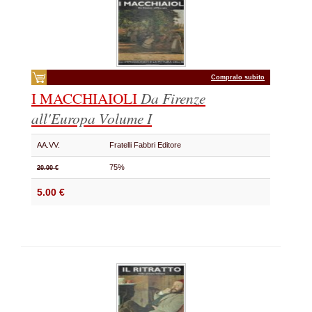
Compralo subito
I MACCHIAIOLI
Da Firenze
all'Europa
Volume I
AA.VV.
Fratelli Fabbri Editore
75%
20.00 €
5.00 €