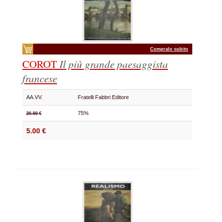
Compralo subito
COROT
Il più grande paesaggista
francese
AA.VV.
Fratelli Fabbri Editore
75%
20.00 €
5.00 €