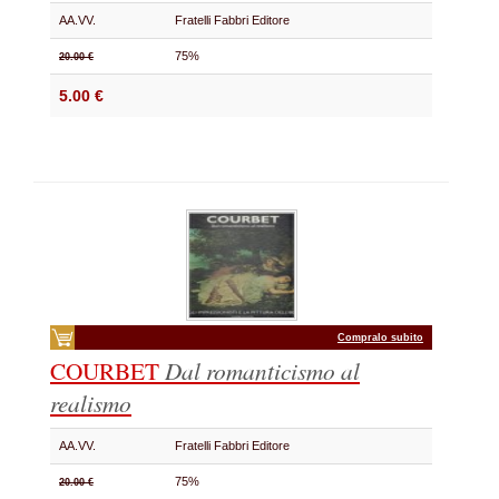
AA.VV.
Fratelli Fabbri Editore
75%
20.00 €
5.00 €
Compralo subito
COURBET
Dal romanticismo al
realismo
AA.VV.
Fratelli Fabbri Editore
75%
20.00 €