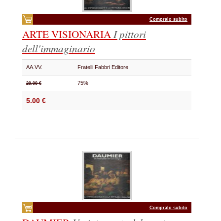
Compralo subito
ARTE VISIONARIA
I pittori
dell'immaginario
AA.VV.
Fratelli Fabbri Editore
75%
20.00 €
5.00 €
Compralo subito