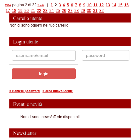
«««
pagina 2 di 32
»»»
|
1
2
3
4
5
6
7
8
9
10
11
12
13
14
15
16
17
18
19
20
21
22
23
24
25
26
27
28
29
30
31
32
Carrello
utente
Non ci sono oggetti nel tuo carrello
Login
utente
»
richiedi password
|
»
crea nuovo utente
Eventi
e novità
...Non ci sono news/offerte disponibili.
News
Letter