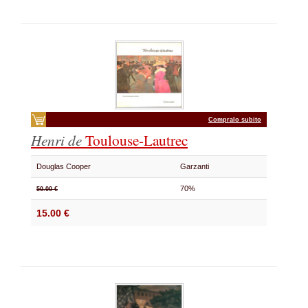
Compralo subito
Henri de
Toulouse-Lautrec
Douglas Cooper
Garzanti
70%
50.00 €
15.00 €