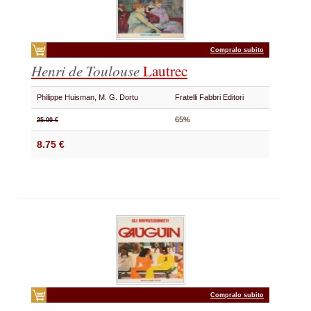
Compralo subito
Henri de Toulouse
Lautrec
Philippe Huisman, M. G. Dortu
Fratelli Fabbri Editori
65%
25.00 €
8.75 €
Compralo subito