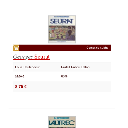
Compralo subito
Georges
Seurat
Louis Hautecoeur
Fratelli Fabbri Editori
65%
25.00 €
8.75 €