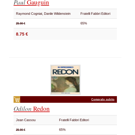
Paul
Gauguin
Raymond Cogniat, Danile Wildenstein
Fratelli Fabbri Editori
65%
25.00 €
8.75 €
Compralo subito
Odilon
Redon
Jean Cassou
Fratelli Fabbri Editori
65%
25.00 €