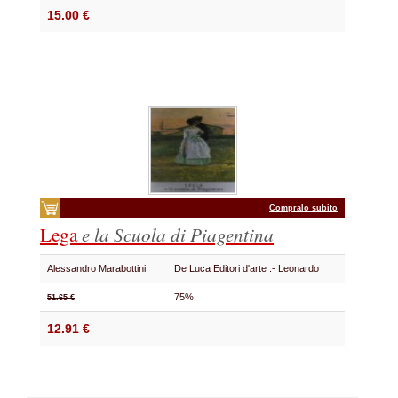
15.00 €
Compralo subito
Lega
e la Scuola di Piagentina
Alessandro Marabottini
De Luca Editori d'arte .- Leonardo
75%
51.65 €
12.91 €