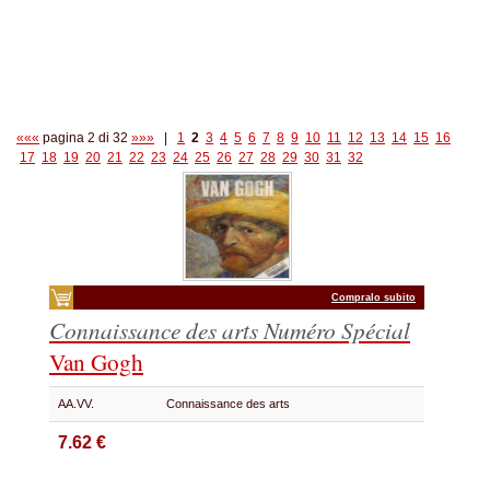
«««
pagina 2 di 32
»»»
|
1
2
3
4
5
6
7
8
9
10
11
12
13
14
15
16
17
18
19
20
21
22
23
24
25
26
27
28
29
30
31
32
Compralo subito
Connaissance des arts Numéro Spécial
Van Gogh
AA.VV.
Connaissance des arts
7.62 €