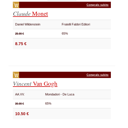
Compralo subito
Claude
Monet
Daniel Wildenstein
Fratelli Fabbri Editori
65%
25.00 €
8.75 €
Compralo subito
Vincent
Van Gogh
AA.VV.
Mondadori - De Luca
65%
30.00 €
10.50 €