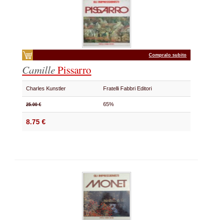
Compralo subito
Camille
Pissarro
Charles Kunstler
Fratelli Fabbri Editori
65%
25.00 €
8.75 €