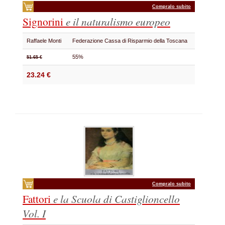
Compralo subito
Signorini
e il naturalismo europeo
Raffaele Monti
Federazione Cassa di Risparmio della Toscana
55%
51.65 €
23.24 €
Compralo subito
Fattori
e la Scuola di Castiglioncello
Vol. I