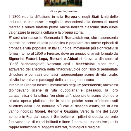
clicca per ingrandire
Il 1800 vide la diffusione in tutta
Europa
e negli
Stati Uniti
delle
industrie e con esse la voglia di espandersi alla ricerca di nuovi
mercati e nuove materie prime. Anche nell'arte ciascuno stato vuole
valorizzare la propria cultura e la propria storia.
E' così che nasce in Germania il
Romanticismo
, che rappresenta
soprattutto scene di lotta patriottica e popolare ma anche episodi di
cronaca e vita popolare. In Italia uno dei movimenti più significativi si
forma intorno al 1850 a Firenze, dove un gruppo di artisti formato da
Signorini, Fattori, Lega, Borrani e Abbati
si ritrova a discutere al
"Caffè Michelangelo". Nascono così i
Macchiaioli
, pittori che ,
attraverso della tecnica della "macchia", cioè con l'uso di pennellate
di colore e contrasti cromatici rappresentano scene di vita rurale,
attività lavorative e paesaggi della campagna toscana.
Intanto in Francia nasce il movimento degli
Impressionisti
; anch'essi
dipingevano scene di vita quotidiana e paesaggi. la loro
caratteristica è la pittura "en plein air", cioè preferiscono dipingere
all'aria aperta piuttosto che in studio poichè sono più interessati
all'effetto della luce naturale più che al disegno esatto, fra di essi
vanno ricordati
Monet, Renoir e Gauguin
. Verso la fine del 1800
sempre in Francia nasce il
Simbolismo
; i pittori di questa corrente
facevano uso di colori brillanti e linee fortemente espressive per la
rappresentazione di soggetti letterari, mitologici e religiosi.