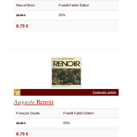
Marcel Brion
Fratelli Fabbri Editori
65%
25.00 €
8.75 €
Compralo subito
Auguste
Renoir
François Daulte
Fratelli Fabbri Editori
65%
25.00 €
8.75 €