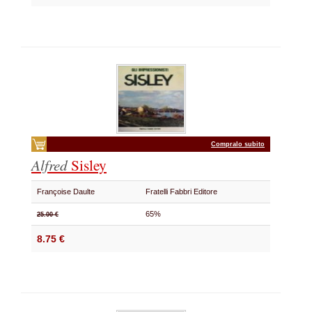
Compralo subito
Alfred
Sisley
Françoise Daulte
Fratelli Fabbri Editore
65%
25.00 €
8.75 €