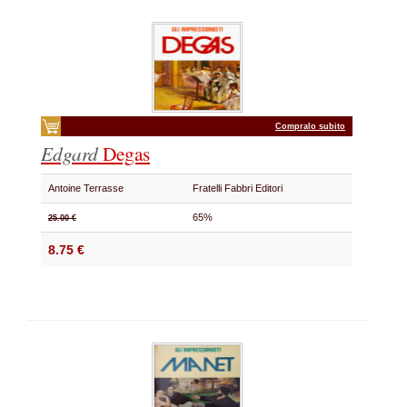
Compralo subito
Edgard
Degas
Antoine Terrasse
Fratelli Fabbri Editori
65%
25.00 €
8.75 €