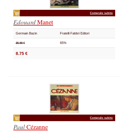
Compralo subito
Edouard
Manet
Germain Bazin
Fratelli Fabbri Editori
65%
25.00 €
8.75 €
Compralo subito
Paul
Cézanne