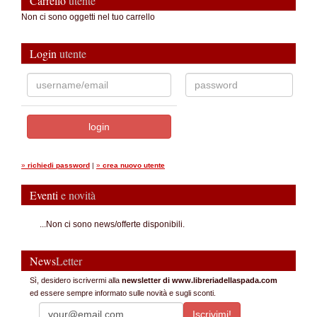
Carrello
utente
Non ci sono oggetti nel tuo carrello
Login
utente
»
richiedi password
|
»
crea nuovo utente
Eventi
e novità
...Non ci sono news/offerte disponibili.
News
Letter
Sì, desidero iscrivermi alla
newsletter di www.libreriadellaspada.com
ed essere sempre informato sulle novità e sugli sconti.