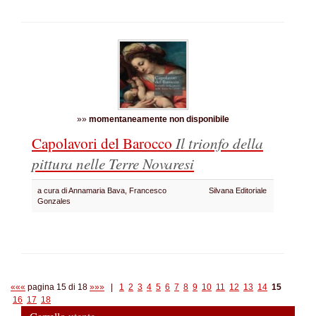
»»
momentaneamente non disponibile
Capolavori del Barocco
Il trionfo della
pittura nelle Terre Novaresi
a cura di Annamaria Bava, Francesco
Silvana Editoriale
Gonzales
«««
pagina 15 di 18
»»»
|
1
2
3
4
5
6
7
8
9
10
11
12
13
14
15
16
17
18