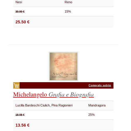
Nesi
Reno
15%
30.00 €
25.50 €
Compralo subito
Michelangelo
Grafia e Biografia
Lucilla Bardeschi Ciulich, Pina Ragionieri
Mandragora
25%
18.08 €
13.56 €