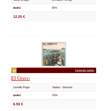
65%
35.00 €
12.25 €
Compralo subito
El Greco
Lionello Puppi
Sadea - Sansoni
50%
13.00 €
6.50 €