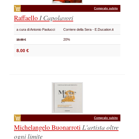
Compralo subito
Raffaello
I Capolavori
a cura di Antonio Paolucci
Corriere della Sera - E.Ducation.it
20%
10.00 €
8.00 €
Compralo subito
Michelangelo Buonarroti
L'artista oltre
ogni limite