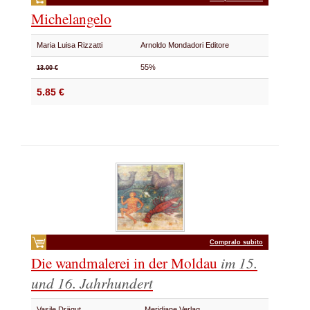
Michelangelo
Maria Luisa Rizzatti
Arnoldo Mondadori Editore
55%
13.00 €
5.85 €
Compralo subito
Die wandmalerei in der Moldau
im 15.
und 16. Jahrhundert
Vasile Drägut
Meridiane Verlag