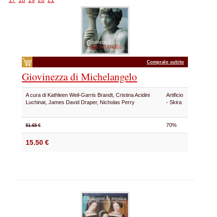
17
18
19
20
21
Compralo subito
Giovinezza di Michelangelo
A cura di Kathleen Weil-Garris Brandt, Cristina Acidini
Artificio
Luchinat, James David Draper, Nicholas Perry
- Skira
70%
51.65 €
15.50 €