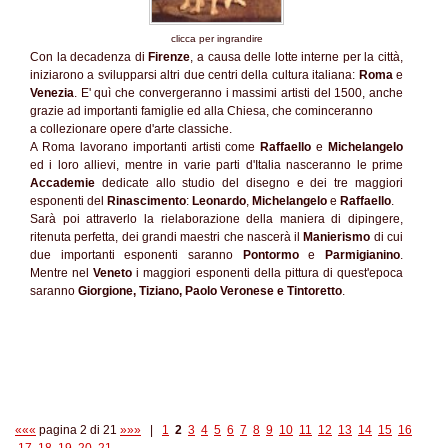
clicca per ingrandire
Con la decadenza di
Firenze
, a causa delle lotte interne per la città,
iniziarono a svilupparsi altri due centri della cultura italiana:
Roma
e
Venezia
. E' quì che convergeranno i massimi artisti del 1500, anche
grazie ad importanti famiglie ed alla Chiesa, che cominceranno
a collezionare opere d'arte classiche.
A Roma lavorano importanti artisti come
Raffaello
e
Michelangelo
ed i loro allievi, mentre in varie parti d'Italia nasceranno le prime
Accademie
dedicate allo studio del disegno e dei tre maggiori
esponenti del
Rinascimento
:
Leonardo
,
Michelangelo
e
Raffaello
.
Sarà poi attraverlo la rielaborazione della maniera di dipingere,
ritenuta perfetta, dei grandi maestri che nascerà il
Manierismo
di cui
due importanti esponenti saranno
Pontormo
e
Parmigianino
.
Mentre nel
Veneto
i maggiori esponenti della pittura di quest'epoca
saranno
Giorgione, Tiziano, Paolo Veronese e Tintoretto
.
«««
pagina 2 di 21
»»»
|
1
2
3
4
5
6
7
8
9
10
11
12
13
14
15
16