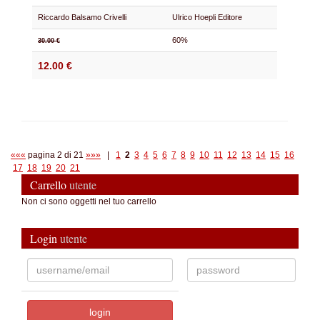
Riccardo Balsamo Crivelli
Ulrico Hoepli Editore
60%
30.00 €
12.00 €
«««
pagina 2 di 21
»»»
|
1
2
3
4
5
6
7
8
9
10
11
12
13
14
15
16
17
18
19
20
21
Carrello
utente
Non ci sono oggetti nel tuo carrello
Login
utente