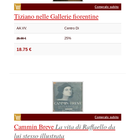
Compralo subito
Tiziano nelle Gallerie fiorentine
AA.VV.
Centro Di
25%
25.00 €
18.75 €
Compralo subito
Cammin Breve
La vita di Raffaello
da
lui stesso illustrata