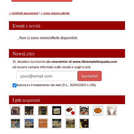
»
richiedi password
|
»
crea nuovo utente
Eventi
e novità
...Non ci sono news/offerte disponibili.
News
Letter
Sì, desidero iscrivermi alla
newsletter di www.libreriadellaspada.com
ed essere sempre informato sulle novità e sugli sconti.
Autorizzo il trattamento dei dati (D.L. 30/06/2003 n.196)
I più
acquistati