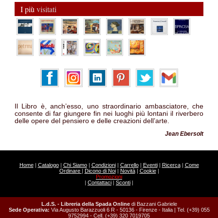
I più
visitati
Il Libro è, anch’esso, uno straordinario ambasciatore, che
consente di far giungere fin nei luoghi più lontani il riverbero
delle opere del pensiero e delle creazioni dell’arte.
Jean Ebersolt
Home
|
Catalogo
|
Chi Siamo
|
Condizioni
|
Carrello
|
Eventi
|
Ricerca
|
Come
Ordinare
|
Dicono di Noi
|
Novità
|
Cookie
|
Promozioni
|
Contattaci
|
Sconti
|
L.d.S. - Libreria della Spada Online
di Bazzani Gabriele
Sede Operativa:
Via Augusto Barazzuoli 6 R - 50136 - Firenze - Italia | Tel. (+39) 055
9752994 - Cell. (+39) 320 7019705