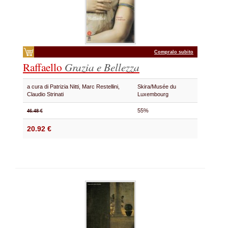
Compralo subito
Raffaello
Grazia e Bellezza
a cura di Patrizia Nitti, Marc Restellini,
Skira/Musée du
Claudio Strinati
Luxembourg
55%
46.48 €
20.92 €