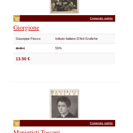
Compralo subito
Giorgione
Giuseppe Fiocco
Istituto Italiano D'Arti Grafiche
55%
30.00 €
13.50 €
Compralo subito
Manieristi Toscani