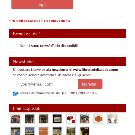
»
richiedi password
|
»
crea nuovo utente
Eventi
e novità
...Non ci sono news/offerte disponibili.
News
Letter
Sì, desidero iscrivermi alla
newsletter di www.libreriadellaspada.com
ed essere sempre informato sulle novità e sugli sconti.
Autorizzo il trattamento dei dati (D.L. 30/06/2003 n.196)
I più
acquistati