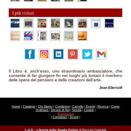
I più
visitati
Il Libro è, anch’esso, uno straordinario ambasciatore, che
consente di far giungere fin nei luoghi più lontani il riverbero
delle opere del pensiero e delle creazioni dell’arte.
Jean Ebersolt
Home
|
Catalogo
|
Chi Siamo
|
Condizioni
|
Carrello
|
Eventi
|
Ricerca
|
Come
Ordinare
|
Dicono di Noi
|
Novità
|
Cookie
|
Promozioni
|
Contattaci
|
Sconti
|
L.d.S. - Libreria della Spada Online
di Bazzani Gabriele