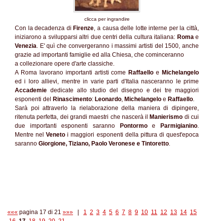
clicca per ingrandire
Con la decadenza di
Firenze
, a causa delle lotte interne per la città,
iniziarono a svilupparsi altri due centri della cultura italiana:
Roma
e
Venezia
. E' quì che convergeranno i massimi artisti del 1500, anche
grazie ad importanti famiglie ed alla Chiesa, che cominceranno
a collezionare opere d'arte classiche.
A Roma lavorano importanti artisti come
Raffaello
e
Michelangelo
ed i loro allievi, mentre in varie parti d'Italia nasceranno le prime
Accademie
dedicate allo studio del disegno e dei tre maggiori
esponenti del
Rinascimento
:
Leonardo
,
Michelangelo
e
Raffaello
.
Sarà poi attraverlo la rielaborazione della maniera di dipingere,
ritenuta perfetta, dei grandi maestri che nascerà il
Manierismo
di cui
due importanti esponenti saranno
Pontormo
e
Parmigianino
.
Mentre nel
Veneto
i maggiori esponenti della pittura di quest'epoca
saranno
Giorgione, Tiziano, Paolo Veronese e Tintoretto
.
«««
pagina 17 di 21
»»»
|
1
2
3
4
5
6
7
8
9
10
11
12
13
14
15