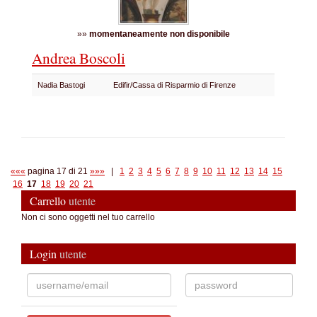
»»
momentaneamente non disponibile
Andrea Boscoli
Nadia Bastogi
Edifir/Cassa di Risparmio di Firenze
«««
pagina 17 di 21
»»»
|
1
2
3
4
5
6
7
8
9
10
11
12
13
14
15
16
17
18
19
20
21
Carrello
utente
Non ci sono oggetti nel tuo carrello
Login
utente