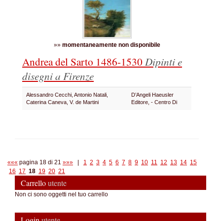
»»
momentaneamente non disponibile
Andrea del Sarto 1486-1530
Dipinti e
disegni a Firenze
Alessandro Cecchi, Antonio Natali,
D’Angeli Haeusler
Caterina Caneva, V. de Martini
Editore, - Centro Di
«««
pagina 18 di 21
»»»
|
1
2
3
4
5
6
7
8
9
10
11
12
13
14
15
16
17
18
19
20
21
Carrello
utente
Non ci sono oggetti nel tuo carrello
Login
utente