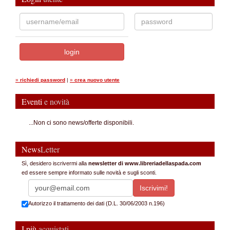
»
richiedi password
|
»
crea nuovo utente
Eventi
e novità
...Non ci sono news/offerte disponibili.
News
Letter
Sì, desidero iscrivermi alla
newsletter di www.libreriadellaspada.com
ed essere sempre informato sulle novità e sugli sconti.
Autorizzo il trattamento dei dati (D.L. 30/06/2003 n.196)
I più
acquistati