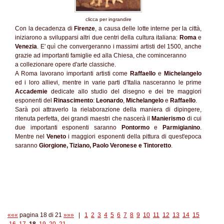
clicca per ingrandire
Con la decadenza di
Firenze
, a causa delle lotte interne per la città,
iniziarono a svilupparsi altri due centri della cultura italiana:
Roma
e
Venezia
. E' quì che convergeranno i massimi artisti del 1500, anche
grazie ad importanti famiglie ed alla Chiesa, che cominceranno
a collezionare opere d'arte classiche.
A Roma lavorano importanti artisti come
Raffaello
e
Michelangelo
ed i loro allievi, mentre in varie parti d'Italia nasceranno le prime
Accademie
dedicate allo studio del disegno e dei tre maggiori
esponenti del
Rinascimento
:
Leonardo
,
Michelangelo
e
Raffaello
.
Sarà poi attraverlo la rielaborazione della maniera di dipingere,
ritenuta perfetta, dei grandi maestri che nascerà il
Manierismo
di cui
due importanti esponenti saranno
Pontormo
e
Parmigianino
.
Mentre nel
Veneto
i maggiori esponenti della pittura di quest'epoca
saranno
Giorgione, Tiziano, Paolo Veronese e Tintoretto
.
«««
pagina 18 di 21
»»»
|
1
2
3
4
5
6
7
8
9
10
11
12
13
14
15