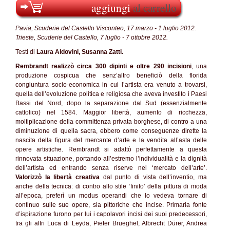
aggiungi
al carrello
Pavia, Scuderie del Castello Visconteo, 17 marzo - 1 luglio 2012.
Trieste, Scuderie del Castello, 7 luglio - 7 ottobre 2012.
Testi di
Laura Aldovini, Susanna Zatti.
Rembrandt
realizzò circa 300 dipinti e oltre 290 incisioni
, una
produzione cospicua che senz’altro beneficiò della florida
congiuntura socio-economica in cui l’artista era venuto a trovarsi,
quella dell’evoluzione politica e religiosa che aveva investito i Paesi
Bassi del Nord, dopo la separazione dal Sud (essenzialmente
cattolico) nel 1584. Maggior libertà, aumento di ricchezza,
moltiplicazione della committenza privata borghese, di contro a una
diminuzione di quella sacra, ebbero come conseguenze dirette la
nascita della figura del mercante d’arte e la vendita all’asta delle
opere artistiche. Rembrandt si adattò perfettamente a questa
rinnovata situazione, portando all’estremo l’individualità e la dignità
dell’artista ed entrando senza riserve nel ‘mercato dell’arte’.
Valorizzò la libertà creativa
dal punto di vista dell’inventio, ma
anche della tecnica: di contro allo stile ‘finito’ della pittura di moda
all’epoca, preferì un modus operandi che lo vedeva tornare di
continuo sulle sue opere, sia pittoriche che incise. Primaria fonte
d’ispirazione furono per lui i capolavori incisi dei suoi predecessori,
tra gli altri Luca di Leyda, Pieter Brueghel, Albrecht Dürer, Andrea