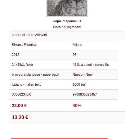
copie disponibili 1
clicca per ingrandire
a cura di Laura Aldovini
Silvana Editoriale
Milano
2012
96
24x29x1 (cm)
45 ill. a colori - colors ills
brossura olandese - paperback
Nuovo - New
Italiano - Italian text
1000 (gr)
883662345X
9788836623457
22.00 €
40%
13.20 €