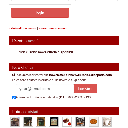
»
richiedi password
|
»
crea nuovo utente
Eventi
e novità
...Non ci sono news/offerte disponibili.
News
Letter
Sì, desidero iscrivermi alla
newsletter di www.libreriadellaspada.com
ed essere sempre informato sulle novità e sugli sconti.
Autorizzo il trattamento dei dati (D.L. 30/06/2003 n.196)
I più
acquistati