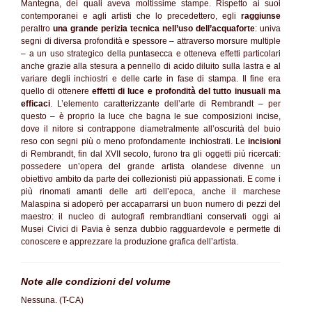
Mantegna, dei quali aveva moltissime stampe. Rispetto ai suoi
contemporanei e agli artisti che lo precedettero, egli
raggiunse
peraltro
una grande perizia tecnica nell’uso dell’acquaforte
: univa
segni di diversa profondità e spessore – attraverso morsure multiple
– a un uso strategico della puntasecca e otteneva effetti particolari
anche grazie alla stesura a pennello di acido diluito sulla lastra e al
variare degli inchiostri e delle carte in fase di stampa. Il fine era
quello di ottenere
effetti di luce e profondità del tutto inusuali ma
efficaci
. L’elemento caratterizzante dell’arte di Rembrandt – per
questo – è proprio la luce che bagna le sue composizioni incise,
dove il nitore si contrappone diametralmente all’oscurità del buio
reso con segni più o meno profondamente inchiostrati. Le
incisioni
di Rembrandt, fin dal XVII secolo, furono tra gli oggetti più ricercati:
possedere un’opera del grande artista olandese divenne un
obiettivo ambito da parte dei collezionisti più appassionati. E come i
più rinomati amanti delle arti dell’epoca, anche il marchese
Malaspina si adoperò per accaparrarsi un buon numero di pezzi del
maestro: il nucleo di autografi rembrandtiani conservati oggi ai
Musei Civici di Pavia è senza dubbio ragguardevole e permette di
conoscere e apprezzare la produzione grafica dell’artista.
Note alle condizioni del volume
Nessuna. (T-CA)