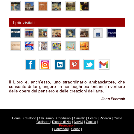
I più
visitati
Il Libro è, anch’esso, uno straordinario ambasciatore, che
consente di far giungere fin nei luoghi più lontani il riverbero
delle opere del pensiero e delle creazioni dell’arte.
Jean Ebersolt
Home
|
Catalogo
|
Chi Siamo
|
Condizioni
|
Carrello
|
Eventi
|
Ricerca
|
Come
Ordinare
|
Dicono di Noi
|
Novità
|
Cookie
|
Promozioni
|
Contattaci
|
Sconti
|