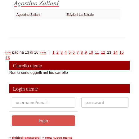
Agostino Zaliani
Agostino Zaliani
Edizioni La Spirale
«««
pagina 13 di 16
»»»
|
1
2
3
4
5
6
7
8
9
10
11
12
13
14
15
16
Carrello
utente
Non ci sono oggetti nel tuo carrello
Login
utente
»
richiedi password
|
»
crea nuovo utente