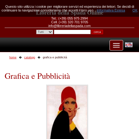
Questo sito utilizza i cookie per migliorare servizi ed esperienza dei lettori. Se decidi di
continuare la navigazione consideriamo che accetti il loro uso.
Libreria della Spada Online
Informativa Estesa
OK
Tel.: (+39) 055 975 2994
Cell. (+39) 320 701 9705
info@libreriadellaspada.com
home
catalogo
grafica e pubblicità
Grafica e Pubblicità