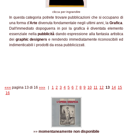
clicca per ingrandire
In questa categoria potrete trovare pubblicazioni che si occupano di
una forma d'
Arte
divenuta fondamentale negli ultimi anni, la
Grafica
.
Dall'immediato dopoguerra in poi la grafica è diventata elemento
essenziale nella
pubblicità
dando espressione alla fantasia artistica
dei
graphic designers
e rendendo immediatamente riconoscibili ed
indimenticabili i prodotti da essa pubblicizzati.
«««
pagina 13 di 16
»»»
|
1
2
3
4
5
6
7
8
9
10
11
12
13
14
15
16
»»
momentaneamente non disponibile