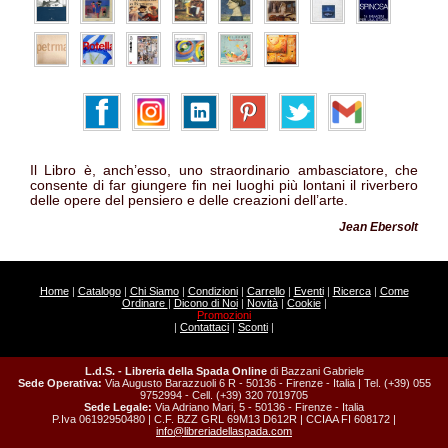
Il Libro è, anch’esso, uno straordinario ambasciatore, che
consente di far giungere fin nei luoghi più lontani il riverbero
delle opere del pensiero e delle creazioni dell’arte.
Jean Ebersolt
Home
|
Catalogo
|
Chi Siamo
|
Condizioni
|
Carrello
|
Eventi
|
Ricerca
|
Come
Ordinare
|
Dicono di Noi
|
Novità
|
Cookie
|
Promozioni
|
Contattaci
|
Sconti
|
L.d.S. - Libreria della Spada Online
di Bazzani Gabriele
Sede Operativa:
Via Augusto Barazzuoli 6 R - 50136 - Firenze - Italia | Tel. (+39) 055
9752994 - Cell. (+39) 320 7019705
Sede Legale:
Via Adriano Mari, 5 - 50136 - Firenze - Italia
P.Iva 06192950480 | C.F. BZZ GRL 69M13 D612R | CCIAA FI 608172 |
info@libreriadellaspada.com