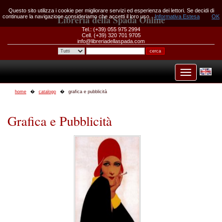
Questo sito utilizza i cookie per migliorare servizi ed esperienza dei lettori. Se decidi di
continuare la navigazione consideriamo che accetti il loro uso.
Libreria della Spada Online
Informativa Estesa
OK
Tel.: (+39) 055 975 2994
Cell. (+39) 320 701 9705
info@libreriadellaspada.com
home
catalogo
grafica e pubblicità
Grafica e Pubblicità