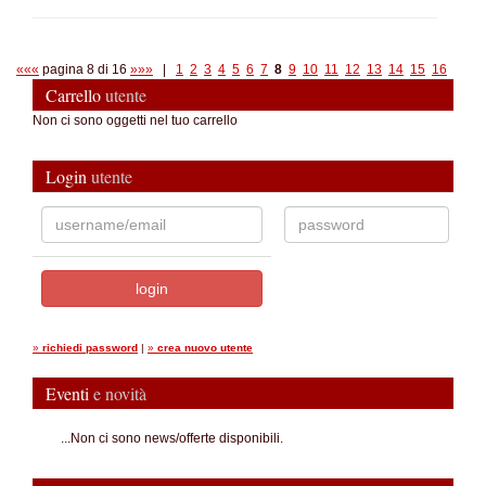
«««
pagina 8 di 16
»»»
|
1
2
3
4
5
6
7
8
9
10
11
12
13
14
15
16
Carrello
utente
Non ci sono oggetti nel tuo carrello
Login
utente
»
richiedi password
|
»
crea nuovo utente
Eventi
e novità
...Non ci sono news/offerte disponibili.