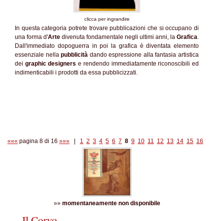
clicca per ingrandire
In questa categoria potrete trovare pubblicazioni che si occupano di
una forma d'
Arte
divenuta fondamentale negli ultimi anni, la
Grafica
.
Dall'immediato dopoguerra in poi la grafica è diventata elemento
essenziale nella
pubblicità
dando espressione alla fantasia artistica
dei
graphic designers
e rendendo immediatamente riconoscibili ed
indimenticabili i prodotti da essa pubblicizzati.
«««
pagina 8 di 16
»»»
|
1
2
3
4
5
6
7
8
9
10
11
12
13
14
15
16
»»
momentaneamente non disponibile
Il Corvo