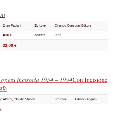
oni
Enzo Fabiani
Editore
Orlando Consonni Editore
Sconto
20%
40.00 €
32.00 €
o
opera incisoria 1954 – 1994
Con Incisione
afa
o Attardi, Claudio Strinati
Editore
Edizioni Angam
€