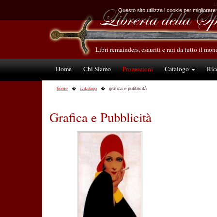
L
Questo sito utilizza i cookie per migliorare
Libri remainders, esauriti e rari da tutto il mo
Home
Chi Siamo
Promozioni
Catalogo
Ric
home
catalogo
grafica e pubblicità
Grafica e Pubblicità