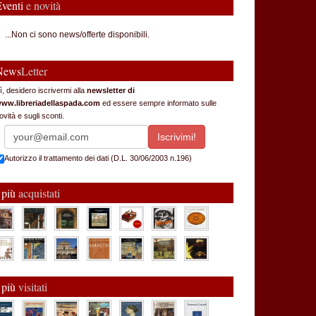
Eventi
e novità
...Non ci sono news/offerte disponibili.
News
Letter
ì, desidero iscrivermi alla
newsletter di
ww.libreriadellaspada.com
ed essere sempre informato sulle
ovità e sugli sconti.
Autorizzo il trattamento dei dati (D.L. 30/06/2003 n.196)
 più
acquistati
 più
visitati