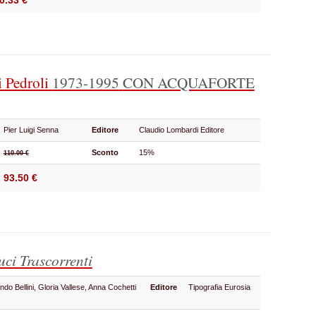
0.33 €
i Pedroli
1973-1995
CON ACQUAFORTE
Pier Luigi Senna
Editore
Claudio Lombardi Editore
Sconto
15%
110.00 €
93.50 €
uci Trascorrenti
ndo Bellini, Gloria Vallese, Anna Cochetti
Editore
Tipografia Eurosia