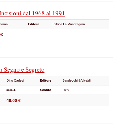
Incisioni dal 1968 al 1991
morani
Editore
Editrice La Mandragora
 €
a
Segno e Segreto
Dino Carlesi
Editore
Bandecchi & Vivaldi
Sconto
20%
60.00 €
48.00 €