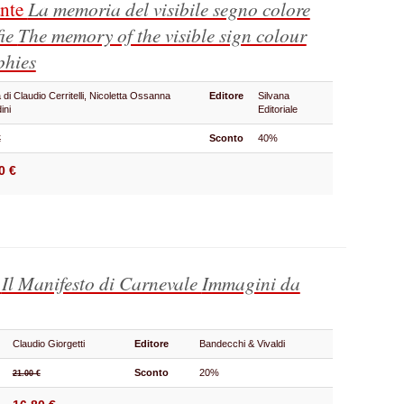
ante
La memoria del visibile segno colore
fie
The memory of the visible sign colour
phies
 di Claudio Cerritelli, Nicoletta Ossanna
Editore
Silvana
ini
Editoriale
Sconto
40%
€
0 €
s
Il Manifesto di Carnevale
Immagini da
Claudio Giorgetti
Editore
Bandecchi & Vivaldi
Sconto
20%
21.00 €