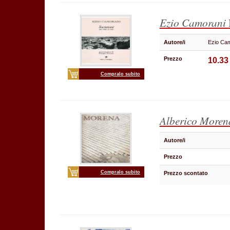
Ezio Camorani
Autore/i
Ezio Ca
Prezzo
10.33
Compralo subito
Alberico Moren
Autore/i
Prezzo
Compralo subito
Prezzo scontato