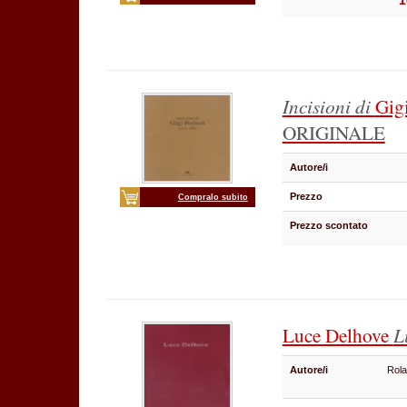
1
Incisioni di
Gig
ORIGINALE
Autore/i
Prezzo
Compralo subito
Prezzo scontato
Luce Delhove
L
Autore/i
Rola