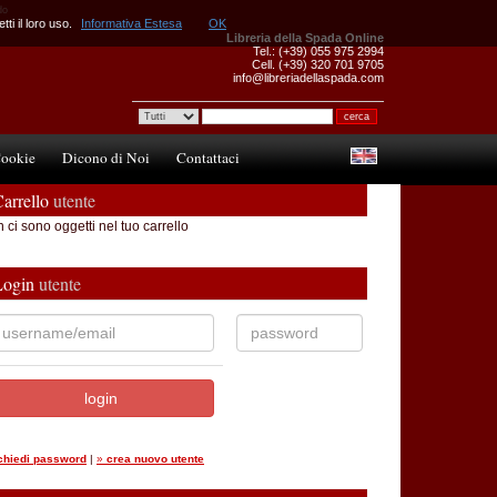
do
ti il loro uso.
Informativa Estesa
OK
Libreria della Spada Online
Tel.: (+39) 055 975 2994
Cell. (+39) 320 701 9705
info@libreriadellaspada.com
ookie
Dicono di Noi
Contattaci
arrello
utente
 ci sono oggetti nel tuo carrello
Login
utente
ichiedi password
|
»
crea nuovo utente