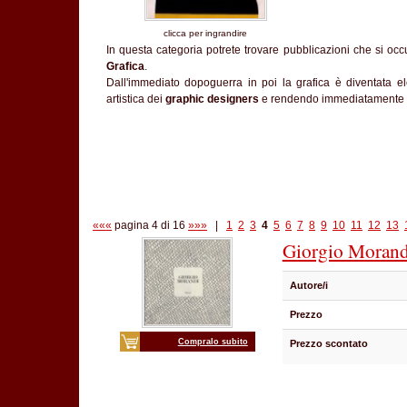
clicca per ingrandire
In questa categoria potrete trovare pubblicazioni che si oc
Grafica
.
Dall'immediato dopoguerra in poi la grafica è diventata 
artistica dei
graphic designers
e rendendo immediatamente ric
«««
pagina 4 di 16
»»»
|
1
2
3
4
5
6
7
8
9
10
11
12
13
Giorgio Moran
Autore/i
Prezzo
Compralo subito
Prezzo scontato