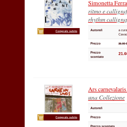
Simonetta Ferr
ritmo e calligra
rhythm calligra
Autore/i
a cura
Compralo subito
Cavad
Prezzo
36.00 
Prezzo
21.6
scontato
Ars carnevalari
una Collezione
Autore/i
Prezzo
Compralo subito
Prezzo scontato