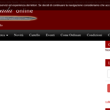
ibreria della Spada - Grafica e Pubblicità - Libri esauriti antichi e moderni. Libri rari e di pregio da tutto il mon
 servizi ed esperienza dei lettori. Se decidi di continuare la navigazione consideriamo che accet
ndo
erca
Novità
Carrello
Eventi
Come Ordinare
Condizioni
C
C
Non
»
r