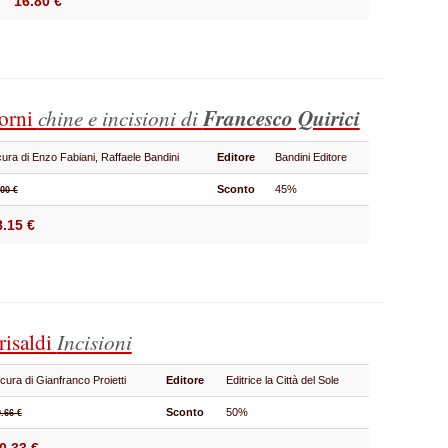
16.80 €
torni
chine e incisioni di
Francesco Quirici
cura di Enzo Fabiani, Raffaele Bandini
Editore
Bandini Editore
Sconto
45%
.00 €
8.15 €
risaldi
Incisioni
 cura di Gianfranco Proietti
Editore
Editrice la Città del Sole
Sconto
50%
.66 €