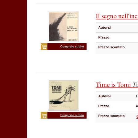
Il segno nell'in
Autore/i
Prezzo
Compralo subito
Prezzo scontato
Time is Tomi
T
Autore/i
L
Prezzo
2
Compralo subito
Prezzo scontato