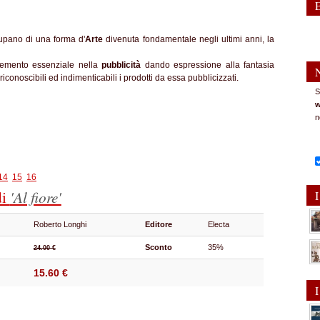
cupano di una forma d'
Arte
divenuta fondamentale negli ultimi anni, la
elemento essenziale nella
pubblicità
dando espressione alla fantasia
onoscibili ed indimenticabili i prodotti da essa pubblicizzati.
S
w
n
14
15
16
di
'Al fiore'
I
Roberto Longhi
Editore
Electa
Sconto
35%
24.00 €
15.60 €
I