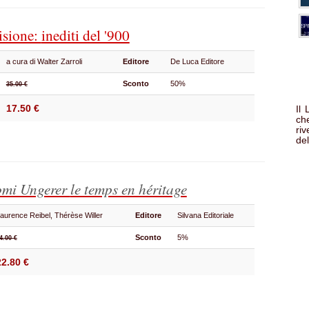
cisione:
inediti del '900
a cura di Walter Zarroli
Editore
De Luca Editore
Sconto
50%
35.00 €
17.50 €
Il
che
ri
del
omi Ungerer
le temps en héritage
aurence Reibel, Thérèse Willer
Editore
Silvana Editoriale
Sconto
5%
4.00 €
22.80 €