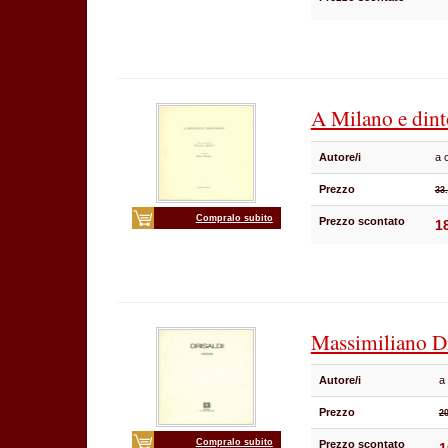
A Milano e din
Autore/i
a 
Prezzo
33
Compralo subito
Prezzo scontato
1
Massimiliano D
Autore/i
a
Prezzo
20
Compralo subito
Prezzo scontato