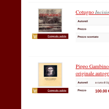
Cotugno
Incisi
Autore/i
Prezzo
Compralo subito
Prezzo scontato
Pippo Gambin
originale autogr
Autore/i
a cura di Ug
Prezzo
100.00 
Compralo subito