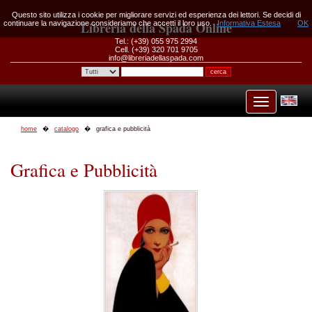
Questo sito utilizza i cookie per migliorare servizi ed esperienza dei lettori. Se decidi di
continuare la navigazione consideriamo che accetti il loro uso.
Libreria della Spada Online
Informativa Estesa
OK
Tel.: (+39) 055 975 2994
Cell. (+39) 320 701 9705
info@libreriadellaspada.com
home
catalogo
grafica e pubblicità
Grafica e Pubblicità