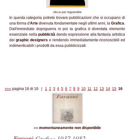
clicca per ingrandire
In questa categoria potrete trovare pubblicazioni che si occupano di
una forma d'
Arte
divenuta fondamentale negli ultimi anni, la
Grafica
.
Dall'immediato dopoguerra in poi la grafica è diventata elemento
essenziale nella
pubblicità
dando espressione alla fantasia artistica
dei
graphic designers
e rendendo immediatamente riconoscibili ed
indimenticabili i prodotti da essa pubblicizzati.
«««
pagina 16 di 16 |
1
2
3
4
5
6
7
8
9
10
11
12
13
14
15
16
»»
momentaneamente non disponibile
Faraoni
Grafica
1937 1982