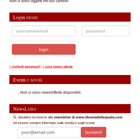
Non ci sono oggetti nel tuo carrello
Login
utente
»
richiedi password
|
»
crea nuovo utente
Eventi
e novità
...Non ci sono news/offerte disponibili.
News
Letter
Sì, desidero iscrivermi alla
newsletter di www.libreriadellaspada.com
ed essere sempre informato sulle novità e sugli sconti.