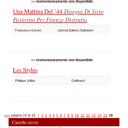
»»
momentaneamente non disponibile
Una Mattina Del ’44
Disegni Di Sirio
Pastorini Per Firenze Distrutta
Francesco Gurreri
Libreria Editrice Salimbeni
»»
momentaneamente non disponibile
Les Styles
Philippe Jullian
Gallimard
«««
pagina 16 di 16 |
1
2
3
4
5
6
7
8
9
10
11
12
13
14
15
16
Carrello
utente