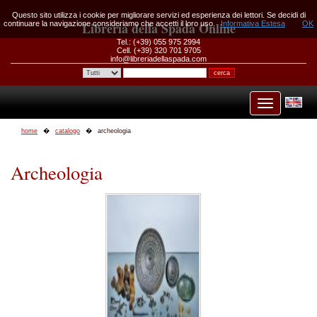
Questo sito utilizza i cookie per migliorare servizi ed esperienza dei lettori. Se decidi di
continuare la navigazione consideriamo che accetti il loro uso.
Libreria della Spada Online
Informativa Estesa
OK
Tel.: (+39) 055 975 2994
Cell. (+39) 320 701 9705
info@libreriadellaspada.com
home
catalogo
archeologia
Archeologia