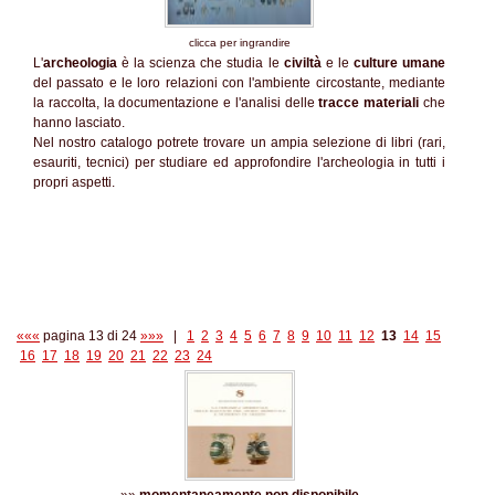
clicca per ingrandire
L'
archeologia
è la scienza che studia le
civiltà
e le
culture umane
del passato e le loro relazioni con l'ambiente circostante, mediante
la raccolta, la documentazione e l'analisi delle
tracce materiali
che
hanno lasciato.
Nel nostro catalogo potrete trovare un ampia selezione di libri (rari,
esauriti, tecnici) per studiare ed approfondire l'archeologia in tutti i
propri aspetti.
«««
pagina 13 di 24
»»»
|
1
2
3
4
5
6
7
8
9
10
11
12
13
14
15
16
17
18
19
20
21
22
23
24