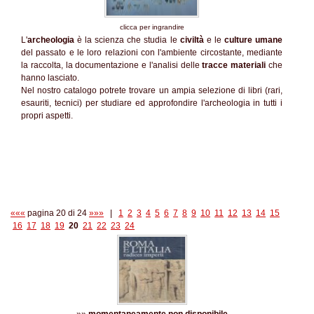
clicca per ingrandire
L'
archeologia
è la scienza che studia le
civiltà
e le
culture umane
del passato e le loro relazioni con l'ambiente circostante, mediante
la raccolta, la documentazione e l'analisi delle
tracce materiali
che
hanno lasciato.
Nel nostro catalogo potrete trovare un ampia selezione di libri (rari,
esauriti, tecnici) per studiare ed approfondire l'archeologia in tutti i
propri aspetti.
«««
pagina 20 di 24
»»»
|
1
2
3
4
5
6
7
8
9
10
11
12
13
14
15
16
17
18
19
20
21
22
23
24