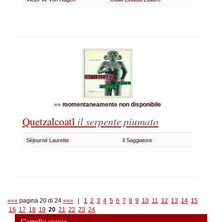
»»
momentaneamente non disponibile
Quetzalcoatl
il serpente piumato
Séjourné Laurette
Il Saggiatore
«««
pagina 20 di 24
»»»
|
1
2
3
4
5
6
7
8
9
10
11
12
13
14
15
16
17
18
19
20
21
22
23
24
Carrello
utente