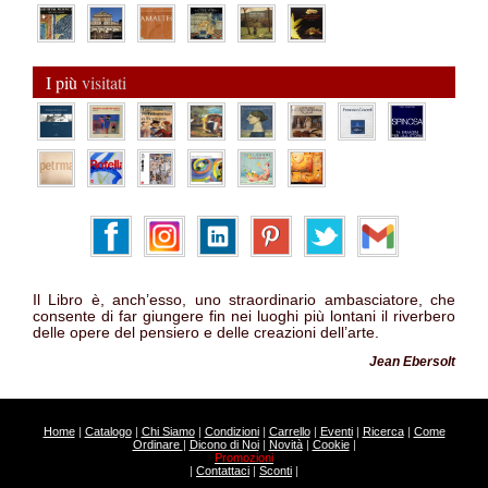
I più
visitati
Il Libro è, anch’esso, uno straordinario ambasciatore, che
consente di far giungere fin nei luoghi più lontani il riverbero
delle opere del pensiero e delle creazioni dell’arte.
Jean Ebersolt
Home
|
Catalogo
|
Chi Siamo
|
Condizioni
|
Carrello
|
Eventi
|
Ricerca
|
Come
Ordinare
|
Dicono di Noi
|
Novità
|
Cookie
|
Promozioni
|
Contattaci
|
Sconti
|