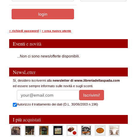
»
richiedi password
|
»
crea nuovo utente
Eventi
e novità
...Non ci sono news/offerte disponibili.
News
Letter
Sì, desidero iscrivermi alla
newsletter di www.libreriadellaspada.com
ed essere sempre informato sulle novità e sugli sconti.
Autorizzo il trattamento dei dati (D.L. 30/06/2003 n.196)
I più
acquistati