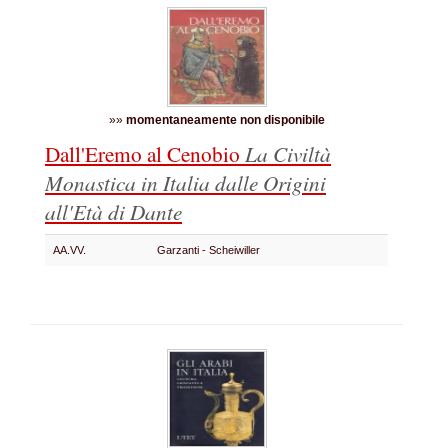
»»
momentaneamente non disponibile
Dall'Eremo al Cenobio
La Civiltà
Monastica in Italia dalle Origini
all'Età di Dante
AA.VV.
Garzanti - Scheiwiller