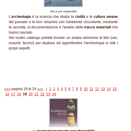
clicca per ingrandire
L'
archeologia
è la scienza che studia le
civiltà
e le
culture umane
del passato e le loro relazioni con l'ambiente circostante, mediante
la raccolta, la documentazione e l'analisi delle
tracce materiali
che
hanno lasciato.
Nel nostro catalogo potrete trovare un ampia selezione di libri (rari,
esauriti, tecnici) per studiare ed approfondire l'archeologia in tutti i
propri aspetti.
«««
pagina 19 di 24
»»»
|
1
2
3
4
5
6
7
8
9
10
11
12
13
14
15
16
17
18
19
20
21
22
23
24