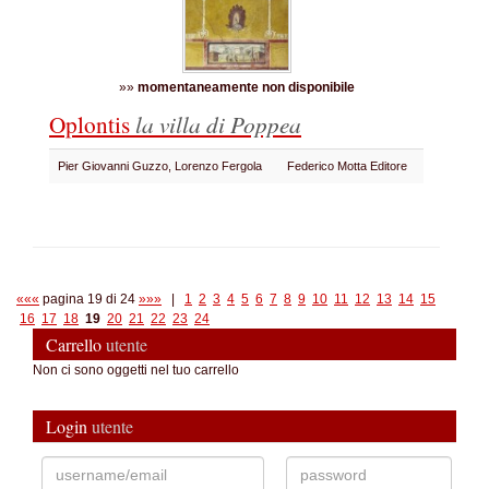
»»
momentaneamente non disponibile
Oplontis
la villa di Poppea
Pier Giovanni Guzzo, Lorenzo Fergola
Federico Motta Editore
«««
pagina 19 di 24
»»»
|
1
2
3
4
5
6
7
8
9
10
11
12
13
14
15
16
17
18
19
20
21
22
23
24
Carrello
utente
Non ci sono oggetti nel tuo carrello
Login
utente