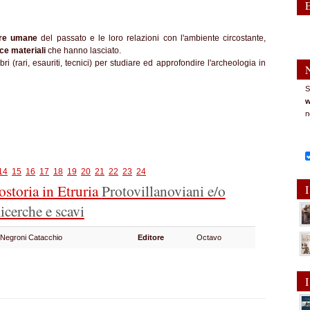
ure umane
del passato e le loro relazioni con l'ambiente circostante,
ce materiali
che hanno lasciato.
i (rari, esauriti, tecnici) per studiare ed approfondire l'archeologia in
S
w
n
14
15
16
17
18
19
20
21
22
23
24
tostoria in Etruria
Protovillanoviani e/o
I
icerche e scavi
 Negroni Catacchio
Editore
Octavo
I