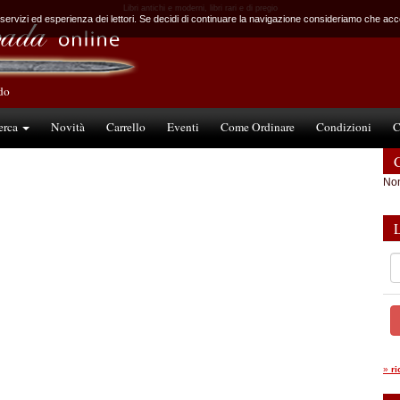
Libri antichi e moderni, libri rari e di pregio
 servizi ed esperienza dei lettori. Se decidi di continuare la navigazione consideriamo che accet
ndo
erca
Novità
Carrello
Eventi
Come Ordinare
Condizioni
C
C
Non
»
r