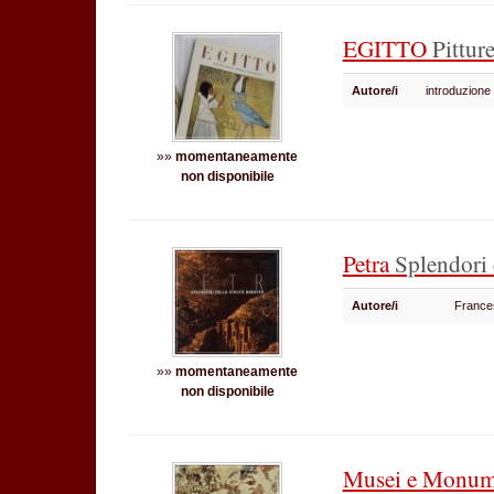
EGITTO
Pittur
Autore/i
introduzione
»»
momentaneamente
non disponibile
Petra
Splendori 
Autore/i
France
»»
momentaneamente
non disponibile
Musei e Monume