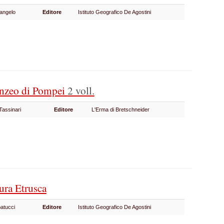
tangelo
Editore
Istituto Geografico De Agostini
onzeo di Pompei
2 voll.
Tassinari
Editore
L'Erma di Bretschneider
tura Etrusca
batucci
Editore
Istituto Geografico De Agostini