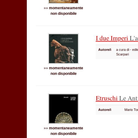
»»
momentaneamente
non disponibile
I due Imperi
L'a
Autore/i
a cura di - ed
Scarpari
»»
momentaneamente
non disponibile
Etruschi
Le Ant
Autore/i
Mario Tor
»»
momentaneamente
non disponibile