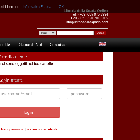
ti il loro uso.
Informativa Estesa
OK
Libreria della Spada Online
Tel.: (+39) 055 975 2994
Cell. (+39) 320 701 9705
info@libreriadellaspada.com
ookie
Dicono di Noi
Contattaci
arrello
utente
 ci sono oggetti nel tuo carrello
Login
utente
ichiedi password
|
»
crea nuovo utente