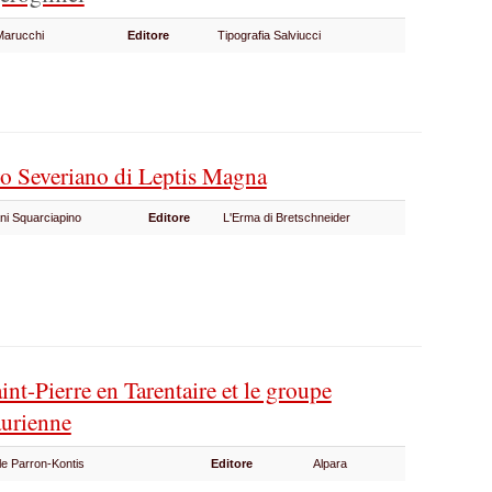
Marucchi
Editore
Tipografia Salviucci
ro Severiano di Leptis Magna
ani Squarciapino
Editore
L'Erma di Bretschneider
int-Pierre en Tarentaire et le groupe
aurienne
lle Parron-Kontis
Editore
Alpara