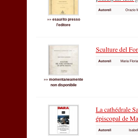
Autore/i
Orazio 
»»
esaurito presso
l'editore
Sculture del Fo
Autore/i
Maria Flori
»»
momentaneamente
non disponibile
La cathédrale Sa
épiscopal de M
Autore/i
Isabe