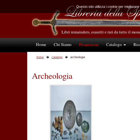
Questo sito utilizza i cookie per migliorare
Libri remainders, esauriti e rari da tutto il mo
Home
Chi Siamo
Promozioni
Catalogo
Ric
home
catalogo
archeologia
Archeologia