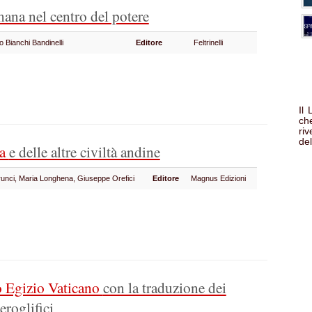
mana nel centro del potere
 Bianchi Bandinelli
Editore
Feltrinelli
Il
che
ri
del
ca
e delle altre civiltà andine
runci, Maria Longhena, Giuseppe Orefici
Editore
Magnus Edizioni
 Egizio Vaticano
con la traduzione dei
geroglifici