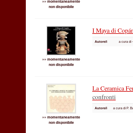
»»
momentaneamente
non disponibile
I Maya di Copá
Autore/i
a cura di
»»
momentaneamente
non disponibile
La Ceramica Fe
confronti
Autore/i
a cura di P. B
»»
momentaneamente
non disponibile