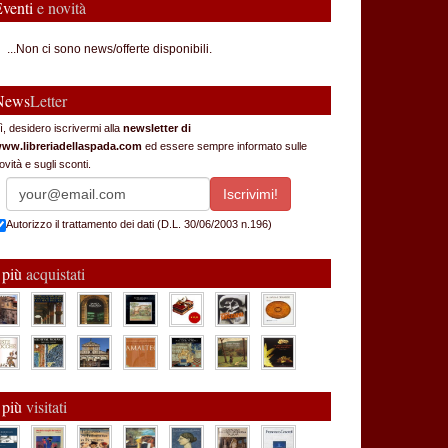
Eventi
e novità
...Non ci sono news/offerte disponibili.
News
Letter
ì, desidero iscrivermi alla
newsletter di
ww.libreriadellaspada.com
ed essere sempre informato sulle
ovità e sugli sconti.
Autorizzo il trattamento dei dati (D.L. 30/06/2003 n.196)
 più
acquistati
 più
visitati