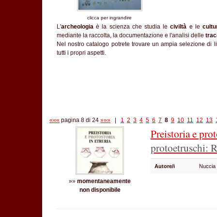
clicca per ingrandire
L'
archeologia
è la scienza che studia le
civiltà
e le
cult
mediante la raccolta, la documentazione e l'analisi delle
trac
Nel nostro catalogo potrete trovare un ampia selezione di libr
tutti i propri aspetti.
«««
pagina 8 di 24
»»»
|
1
2
3
4
5
6
7
8
9
10
11
12
13
Preistoria e pro
protoetruschi: R
Autore/i
Nuccia
»»
momentaneamente
non disponibile