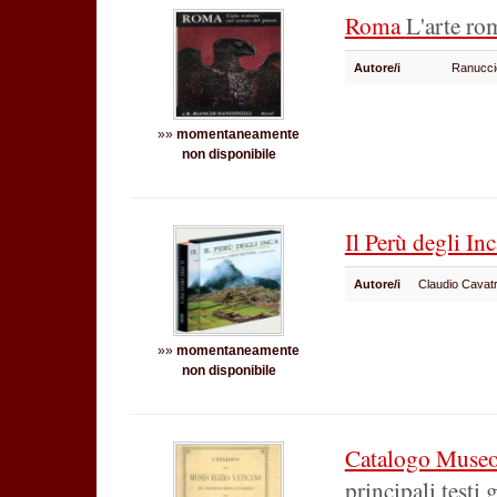
Roma
L'arte ro
Autore/i
Ranuccio
»»
momentaneamente
non disponibile
Il Perù degli In
Autore/i
Claudio Cavat
»»
momentaneamente
non disponibile
Catalogo Museo
principali testi 