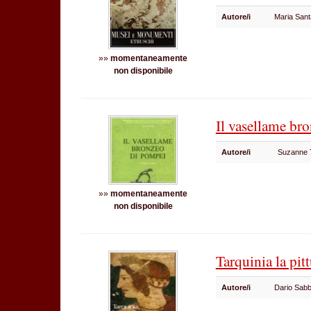
Autore/i
Maria San
»»
momentaneamente
non disponibile
Il vasellame br
Autore/i
Suzanne 
»»
momentaneamente
non disponibile
Tarquinia la pit
Autore/i
Dario Sab