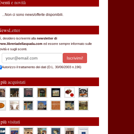
Eventi
e novità
...Non ci sono news/offerte disponibili.
News
Letter
ì, desidero iscrivermi alla
newsletter di
ww.libreriadellaspada.com
ed essere sempre informato sulle
ovità e sugli sconti.
Autorizzo il trattamento dei dati (D.L. 30/06/2003 n.196)
 più
acquistati
 più
visitati