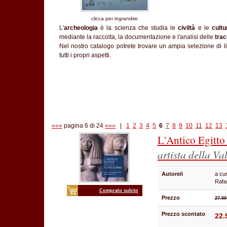
clicca per ingrandire
L'
archeologia
è la scienza che studia le
civiltà
e le
cult
mediante la raccolta, la documentazione e l'analisi delle
trac
Nel nostro catalogo potrete trovare un ampia selezione di libr
tutti i propri aspetti.
«««
pagina 6 di 24
»»»
|
1
2
3
4
5
6
7
8
9
10
11
12
13
L'Antico Egitto 
artista della Va
Autore/i
a cur
Rafa
Compralo subito
Prezzo
27.00
Prezzo scontato
22.