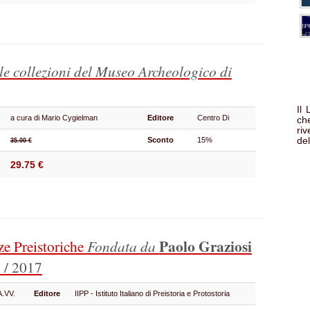
le collezioni del Museo Archeologico di
Il
a cura di Mario Cygielman
Editore
Centro Di
che
ri
del
Sconto
15%
35.00 €
29.75 €
Paolo Graziosi
ze Preistoriche
Fondata da
 / 2017
A.VV.
Editore
IIPP - Istituto Italiano di Preistoria e Protostoria