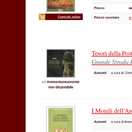
Prezzo
15
Compralo subito
Prezzo scontato
7
Tesori della Po
Grande Strada
Autore/i
a cura di: Ge
»»
momentaneamente
non disponibile
I Monili dell'A
Autore/i
a cura di Anto