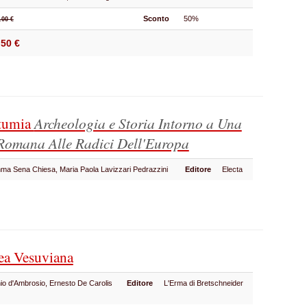
Sconto
50%
.00 €
.50 €
stumia
Archeologia e Storia Intorno a Una
Romana Alle Radici Dell'Europa
mma Sena Chiesa, Maria Paola Lavizzari Pedrazzini
Editore
Electa
rea Vesuviana
nio d'Ambrosio, Ernesto De Carolis
Editore
L'Erma di Bretschneider