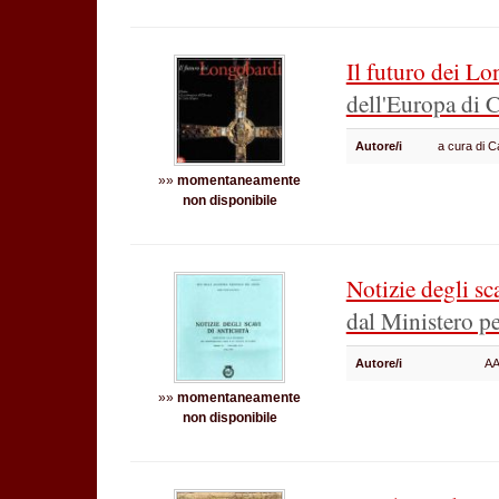
Il futuro dei L
dell'Europa di
Autore/i
a cura di C
»»
momentaneamente
non disponibile
Notizie degli sc
dal Ministero per
Autore/i
AA
»»
momentaneamente
non disponibile