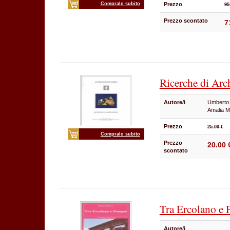
Compralo subito
Prezzo
95
Prezzo scontato
7
Ricerche di Arc
Autore/i
Umberto 
Amalia M
Prezzo
25.00 €
Compralo subito
Prezzo
20.00 
scontato
Tra Ercolano e
Autore/i