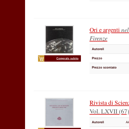
Ori e argenti
nel
Firenze
Autore/i
Prezzo
Compralo subito
Prezzo scontato
Rivista di Scien
Vol. LXVII (67)
Autore/i
A