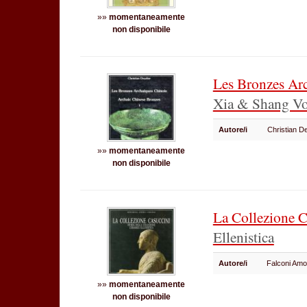
»»
momentaneamente
non disponibile
Les Bronzes Ar
Xia & Shang Vol
Autore/i
Christian D
»»
momentaneamente
non disponibile
La Collezione 
Ellenistica
Autore/i
Falconi Amo
»»
momentaneamente
non disponibile