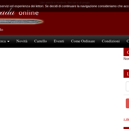
Libri antichi e moderni, libri rari e di pregio
 servizi ed esperienza dei lettori. Se decidi di continuare la navigazione consideriamo che accet
ndo
erca
Novità
Carrello
Eventi
Come Ordinare
Condizioni
C
C
Non
»
r