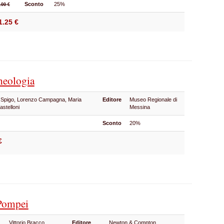
Sconto
25%
.00 €
1.25 €
heologia
Spigo, Lorenzo Campagna, Maria
Editore
Museo Regionale di
astelloni
Messina
Sconto
20%
€
 Pompei
Vittorio Bracco
Editore
Newton & Compton