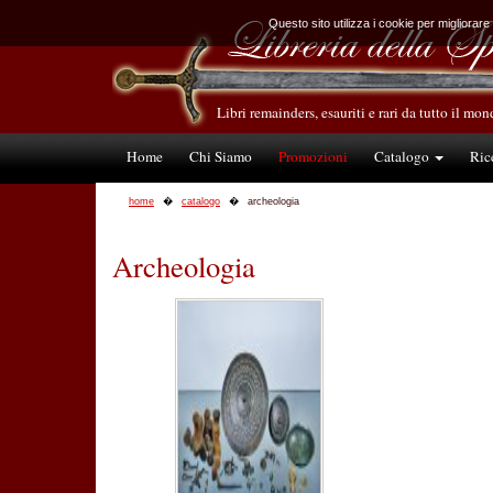
Questo sito utilizza i cookie per migliorare
Libri remainders, esauriti e rari da tutto il mo
Home
Chi Siamo
Promozioni
Catalogo
Ric
home
catalogo
archeologia
Archeologia