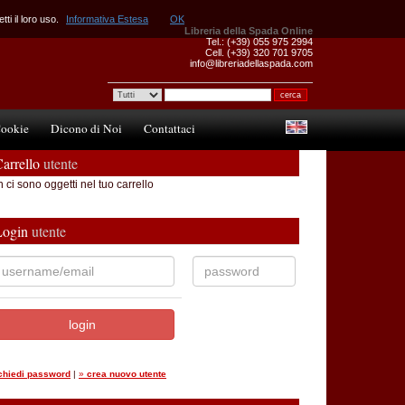
ti il loro uso.
Informativa Estesa
OK
Libreria della Spada Online
Tel.: (+39) 055 975 2994
Cell. (+39) 320 701 9705
info@libreriadellaspada.com
ookie
Dicono di Noi
Contattaci
arrello
utente
 ci sono oggetti nel tuo carrello
Login
utente
ichiedi password
|
»
crea nuovo utente