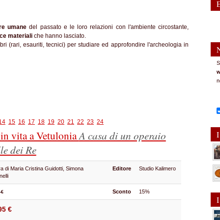
ure umane
del passato e le loro relazioni con l'ambiente circostante,
ce materiali
che hanno lasciato.
i (rari, esauriti, tecnici) per studiare ed approfondire l'archeologia in
S
w
n
14
15
16
17
18
19
20
21
22
23
24
in vita a Vetulonia
A casa di un operaio
I
lle dei Re
a di Maria Cristina Guidotti, Simona
Editore
Studio Kalimero
nelli
Sconto
15%
 €
I
95 €