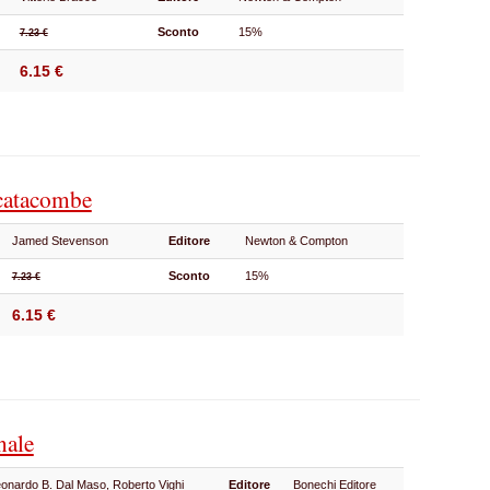
Sconto
15%
7.23 €
6.15 €
 catacombe
Jamed Stevenson
Editore
Newton & Compton
Sconto
15%
7.23 €
6.15 €
nale
onardo B. Dal Maso, Roberto Vighi
Editore
Bonechi Editore