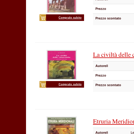
Prezzo
Compralo subito
Prezzo scontato
La civiltà delle
Autore/i
Prezzo
Compralo subito
Prezzo scontato
Etruria Meridio
Autore/i
Le