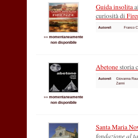
Guida insolita
a
curiosità di
Fire
Autore/i
Franco C
»»
momentaneamente
non disponibile
Abetone
storia 
Autore/i
Giovanna Raug
Zanni
»»
momentaneamente
non disponibile
Santa Maria No
fondazione al t