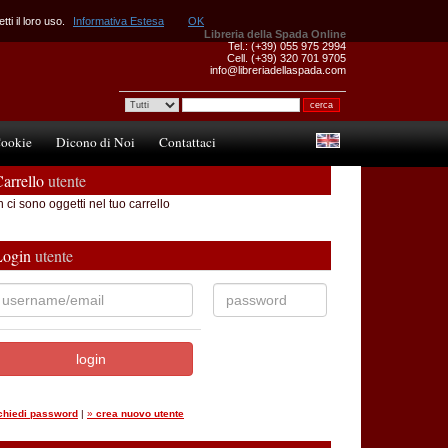
ti il loro uso.
Informativa Estesa
OK
Libreria della Spada Online
Tel.: (+39) 055 975 2994
Cell. (+39) 320 701 9705
info@libreriadellaspada.com
ookie
Dicono di Noi
Contattaci
arrello
utente
 ci sono oggetti nel tuo carrello
Login
utente
ichiedi password
|
»
crea nuovo utente