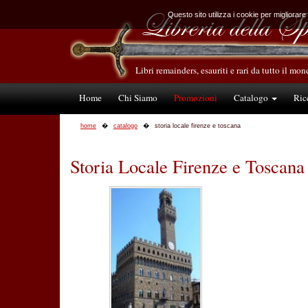
Questo sito utilizza i cookie per migliorare
Libri remainders, esauriti e rari da tutto il mo
Home
Chi Siamo
Promozioni
Catalogo
Ric
home
catalogo
storia locale firenze e toscana
Storia Locale Firenze e Toscana