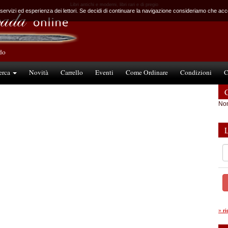
Libri antichi e moderni, libri rari e di pregio
 servizi ed esperienza dei lettori. Se decidi di continuare la navigazione consideriamo che accet
ndo
erca
Novità
Carrello
Eventi
Come Ordinare
Condizioni
C
C
Non
»
r