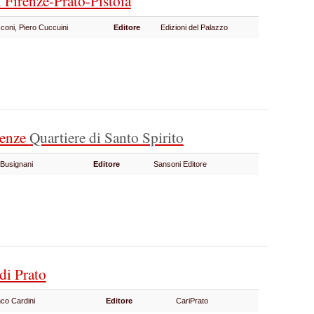
 Firenze-Prato-Pistoia
coni, Piero Cuccuini
Editore
Edizioni del Palazzo
renze
Quartiere di Santo Spirito
 Busignani
Editore
Sansoni Editore
 di Prato
nco Cardini
Editore
CariPrato