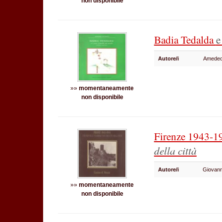
non disponibile
Badia Tedalda
e
Autore/i
Amedeo
»»
momentaneamente
non disponibile
Firenze 1943-
della città
Autore/i
Giovanni
»»
momentaneamente
non disponibile