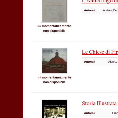
L'Antico lago di
Autore/i
Andrea Cec
»»
momentaneamente
non disponibile
Le Chiese di Fi
Autore/i
Alberto
»»
momentaneamente
non disponibile
Storia Illustrata
Autore/i
Fra