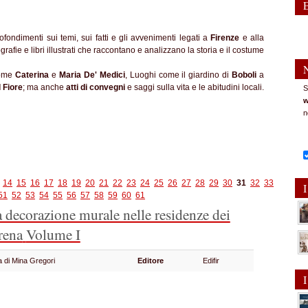
ofondimenti sui temi, sui fatti e gli avvenimenti legati a
Firenze
e alla
grafie e libri illustrati che raccontano e analizzano la storia e il costume
come
Caterina
e
Maria De' Medici
, Luoghi come il giardino di
Boboli
a
 Fiore
; ma anche
atti di convegni
e saggi sulla vita e le abitudini locali.
S
w
n
14
15
16
17
18
19
20
21
22
23
24
25
26
27
28
29
30
31
32
33
I
51
52
53
54
55
56
57
58
59
60
61
a decorazione murale nelle residenze dei
rena
Volume I
a di Mina Gregori
Editore
Edifir
I