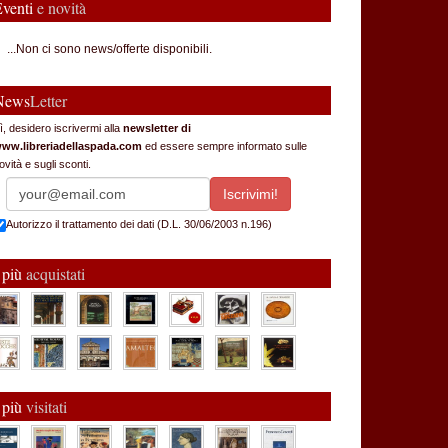
Eventi
e novità
...Non ci sono news/offerte disponibili.
News
Letter
ì, desidero iscrivermi alla
newsletter di
ww.libreriadellaspada.com
ed essere sempre informato sulle
ovità e sugli sconti.
Autorizzo il trattamento dei dati (D.L. 30/06/2003 n.196)
 più
acquistati
 più
visitati