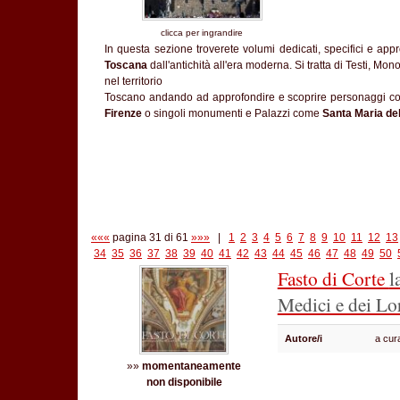
clicca per ingrandire
In questa sezione troverete volumi dedicati, specifici e appr
Toscana
dall'antichità all'era moderna. Si tratta di Testi, Mono
nel territorio
Toscano andando ad approfondire e scoprire personaggi 
Firenze
o singoli monumenti e Palazzi come
Santa Maria del
«««
pagina 31 di 61
»»»
|
1
2
3
4
5
6
7
8
9
10
11
12
13
34
35
36
37
38
39
40
41
42
43
44
45
46
47
48
49
50
Fasto di Corte
l
Medici e dei Lo
Autore/i
a cur
»»
momentaneamente
non disponibile