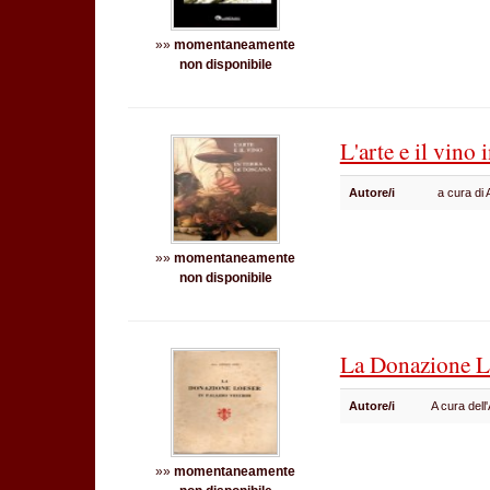
»»
momentaneamente
non disponibile
L'arte e il vino 
Autore/i
a cura di
»»
momentaneamente
non disponibile
La Donazione Lo
Autore/i
A cura dell
»»
momentaneamente