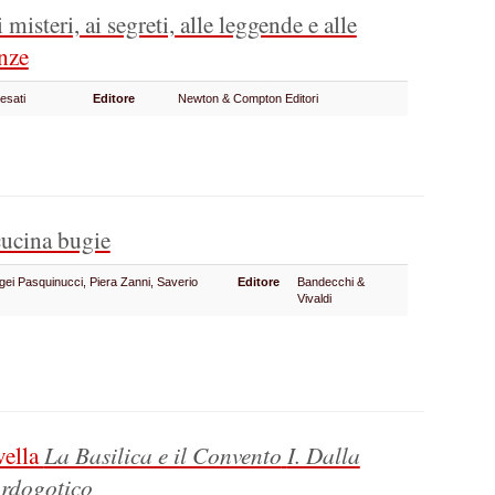
i misteri, ai segreti, alle leggende e alle
nze
esati
Editore
Newton & Compton Editori
cucina bugie
ei Pasquinucci, Piera Zanni, Saverio
Editore
Bandecchi &
Vivaldi
vella
La Basilica e il Convento
I. Dalla
ardogotico