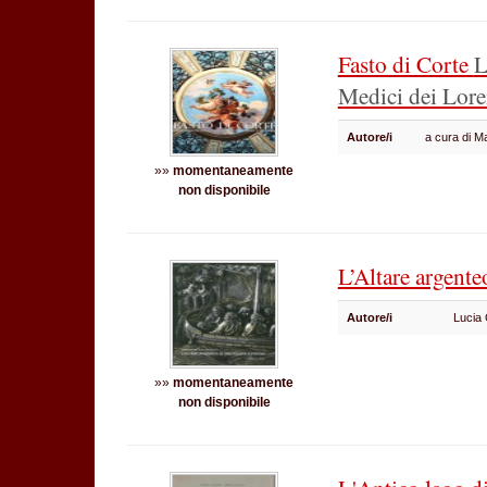
Fasto di Corte
L
Medici dei Lor
Autore/i
a cura di 
»»
momentaneamente
non disponibile
L’Altare argente
Autore/i
Lucia
»»
momentaneamente
non disponibile