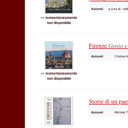
Autore/i
a cura di - e
»»
momentaneamente
non disponibile
Firenze
Genio e
Autore/i
Cristina A
»»
momentaneamente
non disponibile
Storie di un pa
Autore/i
Michele 