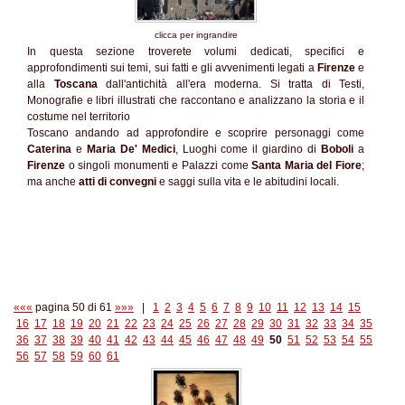
clicca per ingrandire
In questa sezione troverete volumi dedicati, specifici e
approfondimenti sui temi, sui fatti e gli avvenimenti legati a
Firenze
e
alla
Toscana
dall'antichità all'era moderna. Si tratta di Testi,
Monografie e libri illustrati che raccontano e analizzano la storia e il
costume nel territorio
Toscano andando ad approfondire e scoprire personaggi come
Caterina
e
Maria De' Medici
, Luoghi come il giardino di
Boboli
a
Firenze
o singoli monumenti e Palazzi come
Santa Maria del Fiore
;
ma anche
atti di convegni
e saggi sulla vita e le abitudini locali.
«««
pagina 50 di 61
»»»
|
1
2
3
4
5
6
7
8
9
10
11
12
13
14
15
16
17
18
19
20
21
22
23
24
25
26
27
28
29
30
31
32
33
34
35
36
37
38
39
40
41
42
43
44
45
46
47
48
49
50
51
52
53
54
55
56
57
58
59
60
61