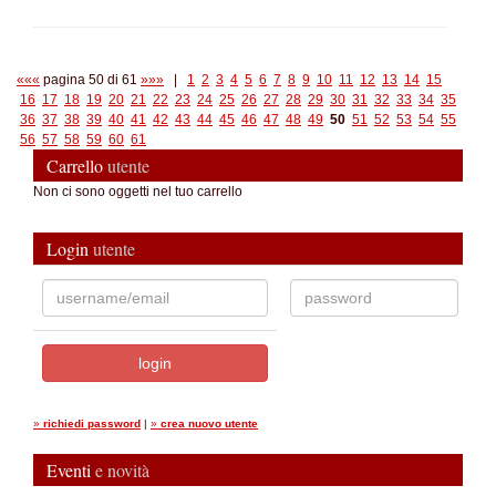
«««
pagina 50 di 61
»»»
|
1
2
3
4
5
6
7
8
9
10
11
12
13
14
15
16
17
18
19
20
21
22
23
24
25
26
27
28
29
30
31
32
33
34
35
36
37
38
39
40
41
42
43
44
45
46
47
48
49
50
51
52
53
54
55
56
57
58
59
60
61
Carrello
utente
Non ci sono oggetti nel tuo carrello
Login
utente
»
richiedi password
|
»
crea nuovo utente
Eventi
e novità