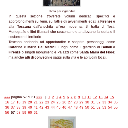
clicca per ingrandire
In questa sezione troverete volumi dedicati, specifici e
approfondimenti sui temi, sui fatti e gli avvenimenti legati a
Firenze
e
alla
Toscana
dall'antichità all'era moderna. Si tratta di Testi,
Monografie e libri illustrati che raccontano e analizzano la storia e il
costume nel territorio
Toscano andando ad approfondire e scoprire personaggi come
Caterina
e
Maria De' Medici
, Luoghi come il giardino di
Boboli
a
Firenze
o singoli monumenti e Palazzi come
Santa Maria del Fiore
;
ma anche
atti di convegni
e saggi sulla vita e le abitudini locali.
«««
pagina 57 di 61
»»»
|
1
2
3
4
5
6
7
8
9
10
11
12
13
14
15
16
17
18
19
20
21
22
23
24
25
26
27
28
29
30
31
32
33
34
35
36
37
38
39
40
41
42
43
44
45
46
47
48
49
50
51
52
53
54
55
56
57
58
59
60
61