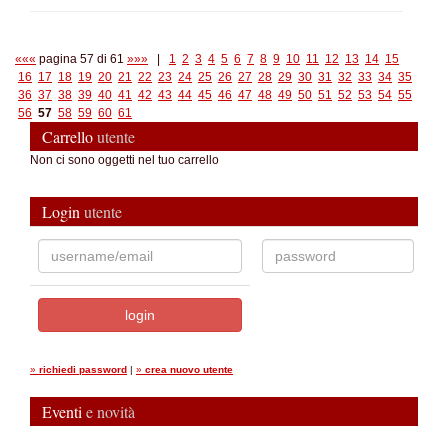
«««
pagina 57 di 61
»»»
|
1
2
3
4
5
6
7
8
9
10
11
12
13
14
15
16
17
18
19
20
21
22
23
24
25
26
27
28
29
30
31
32
33
34
35
36
37
38
39
40
41
42
43
44
45
46
47
48
49
50
51
52
53
54
55
56
57
58
59
60
61
Carrello
utente
Non ci sono oggetti nel tuo carrello
Login
utente
»
richiedi password
|
»
crea nuovo utente
Eventi
e novità