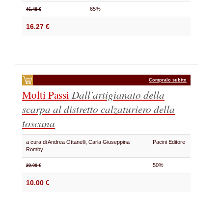
65%
46.48 €
16.27 €
Compralo subito
Molti Passi
Dall'artigianato della
scarpa al distretto calzaturiero della
toscana
a cura di Andrea Ottanelli, Carla Giuseppina
Pacini Editore
Romby
50%
20.00 €
10.00 €