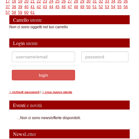
17
18
19
20
21
22
23
24
25
26
27
28
29
30
31
32
33
34
35
36
37
38
39
40
41
42
43
44
45
46
47
48
49
50
51
52
53
54
55
56
57
58
59
60
61
Carrello
utente
Non ci sono oggetti nel tuo carrello
Login
utente
»
richiedi password
|
»
crea nuovo utente
Eventi
e novità
...Non ci sono news/offerte disponibili.
News
Letter