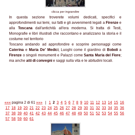
clicca per ingrandire
In questa sezione troverete volumi dedicati, specifici e
approfondimenti sui temi, sui fatti e gli avvenimenti legati a
Firenze
e
alla
Toscana
dall'antichità all'era moderna. Si tratta di Testi,
Monografie e libri illustrati che raccontano e analizzano la storia e il
costume nel territorio
Toscano andando ad approfondire e scoprire personaggi come
Caterina
e
Maria De' Medici
, Luoghi come il giardino di
Boboli
a
Firenze
o singoli monumenti e Palazzi come
Santa Maria del Fiore
;
ma anche
atti di convegni
e saggi sulla vita e le abitudini locali.
«««
pagina 2 di 61
»»»
|
1
2
3
4
5
6
7
8
9
10
11
12
13
14
15
16
17
18
19
20
21
22
23
24
25
26
27
28
29
30
31
32
33
34
35
36
37
38
39
40
41
42
43
44
45
46
47
48
49
50
51
52
53
54
55
56
57
58
59
60
61