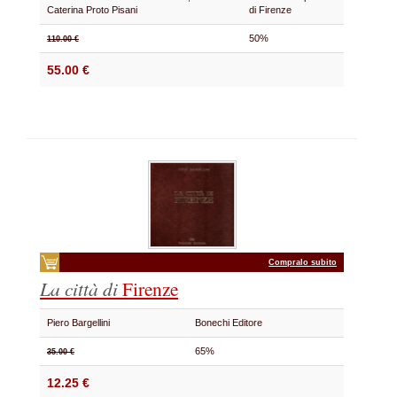
Caterina Proto Pisani
di Firenze
50%
110.00 €
55.00 €
Compralo subito
La città di
Firenze
Piero Bargellini
Bonechi Editore
65%
35.00 €
12.25 €