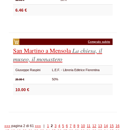
12.91 €
6.46 €
Compralo subito
San Martino a Mensola
La chiesa, il
museo, il monastero
Giuseppe Raspini
L.E.F. - Libreria Editrice Fiorentina
50%
20.00 €
10.00 €
«««
pagina 2 di 61
»»»
|
1
2
3
4
5
6
7
8
9
10
11
12
13
14
15
16