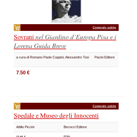
Compralo subito
Sovrani
nel Giardino d’Europa
Pisa e i
Lorena
Guida Breve
a cura di Romano Paolo Coppini, Alessandro Tosi
Pacini Editore
7.50 €
Compralo subito
Spedale e Museo degli Innocenti
Attilio Piccini
Becocci Editore
50%