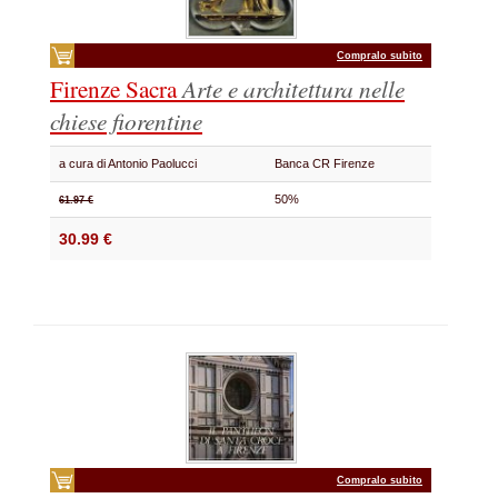
Compralo subito
Firenze Sacra
Arte e architettura nelle
chiese fiorentine
a cura di Antonio Paolucci
Banca CR Firenze
50%
61.97 €
30.99 €
Compralo subito