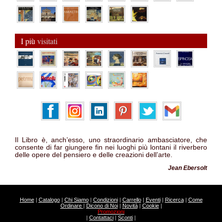
I più
visitati
Il Libro è, anch’esso, uno straordinario ambasciatore, che
consente di far giungere fin nei luoghi più lontani il riverbero
delle opere del pensiero e delle creazioni dell’arte.
Jean Ebersolt
Home
|
Catalogo
|
Chi Siamo
|
Condizioni
|
Carrello
|
Eventi
|
Ricerca
|
Come
Ordinare
|
Dicono di Noi
|
Novità
|
Cookie
|
Promozioni
|
Contattaci
|
Sconti
|