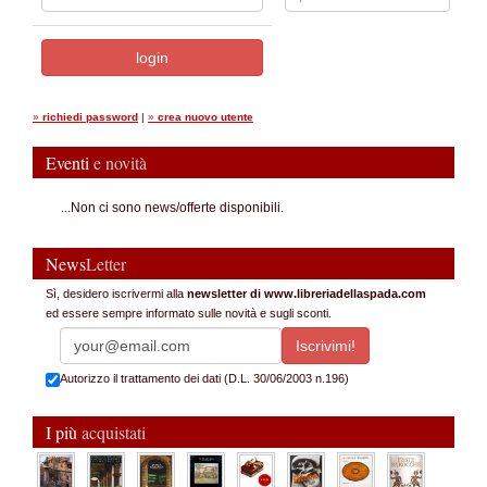
»
richiedi password
|
»
crea nuovo utente
Eventi
e novità
...Non ci sono news/offerte disponibili.
News
Letter
Sì, desidero iscrivermi alla
newsletter di www.libreriadellaspada.com
ed essere sempre informato sulle novità e sugli sconti.
Autorizzo il trattamento dei dati (D.L. 30/06/2003 n.196)
I più
acquistati