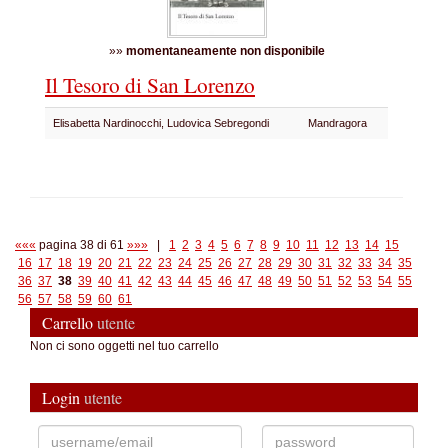
»»
momentaneamente non disponibile
Il Tesoro di San Lorenzo
Elisabetta Nardinocchi, Ludovica Sebregondi
Mandragora
«««
pagina 38 di 61
»»»
|
1
2
3
4
5
6
7
8
9
10
11
12
13
14
15
16
17
18
19
20
21
22
23
24
25
26
27
28
29
30
31
32
33
34
35
36
37
38
39
40
41
42
43
44
45
46
47
48
49
50
51
52
53
54
55
56
57
58
59
60
61
Carrello
utente
Non ci sono oggetti nel tuo carrello
Login
utente