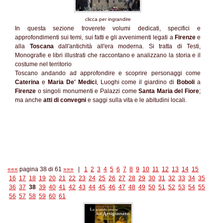
clicca per ingrandire
In questa sezione troverete volumi dedicati, specifici e
approfondimenti sui temi, sui fatti e gli avvenimenti legati a
Firenze
e
alla
Toscana
dall'antichità all'era moderna. Si tratta di Testi,
Monografie e libri illustrati che raccontano e analizzano la storia e il
costume nel territorio
Toscano andando ad approfondire e scoprire personaggi come
Caterina
e
Maria De' Medici
, Luoghi come il giardino di
Boboli
a
Firenze
o singoli monumenti e Palazzi come
Santa Maria del Fiore
;
ma anche
atti di convegni
e saggi sulla vita e le abitudini locali.
«««
pagina 38 di 61
»»»
|
1
2
3
4
5
6
7
8
9
10
11
12
13
14
15
16
17
18
19
20
21
22
23
24
25
26
27
28
29
30
31
32
33
34
35
36
37
38
39
40
41
42
43
44
45
46
47
48
49
50
51
52
53
54
55
56
57
58
59
60
61