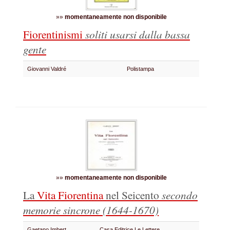
»»
momentaneamente non disponibile
Fiorentinismi
soliti usarsi dalla bassa
gente
Giovanni Valdré
Polistampa
»»
momentaneamente non disponibile
La
Vita Fiorentina
nel Seicento
secondo
memorie sincrone
(1644-1670)
Gaetano Imbert
Casa Editrice Le Lettere