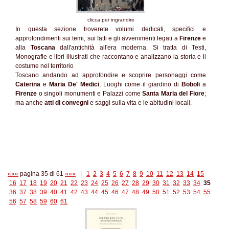
clicca per ingrandire
In questa sezione troverete volumi dedicati, specifici e
approfondimenti sui temi, sui fatti e gli avvenimenti legati a
Firenze
e
alla
Toscana
dall'antichità all'era moderna. Si tratta di Testi,
Monografie e libri illustrati che raccontano e analizzano la storia e il
costume nel territorio
Toscano andando ad approfondire e scoprire personaggi come
Caterina
e
Maria De' Medici
, Luoghi come il giardino di
Boboli
a
Firenze
o singoli monumenti e Palazzi come
Santa Maria del Fiore
;
ma anche
atti di convegni
e saggi sulla vita e le abitudini locali.
«««
pagina 35 di 61
»»»
|
1
2
3
4
5
6
7
8
9
10
11
12
13
14
15
16
17
18
19
20
21
22
23
24
25
26
27
28
29
30
31
32
33
34
35
36
37
38
39
40
41
42
43
44
45
46
47
48
49
50
51
52
53
54
55
56
57
58
59
60
61