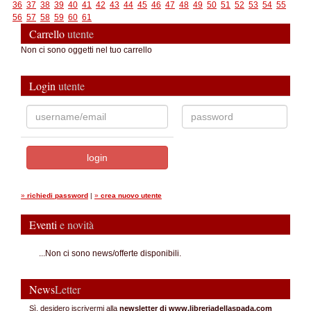
36
37
38
39
40
41
42
43
44
45
46
47
48
49
50
51
52
53
54
55
56
57
58
59
60
61
Carrello
utente
Non ci sono oggetti nel tuo carrello
Login
utente
»
richiedi password
|
»
crea nuovo utente
Eventi
e novità
...Non ci sono news/offerte disponibili.
News
Letter
Sì, desidero iscrivermi alla
newsletter di www.libreriadellaspada.com