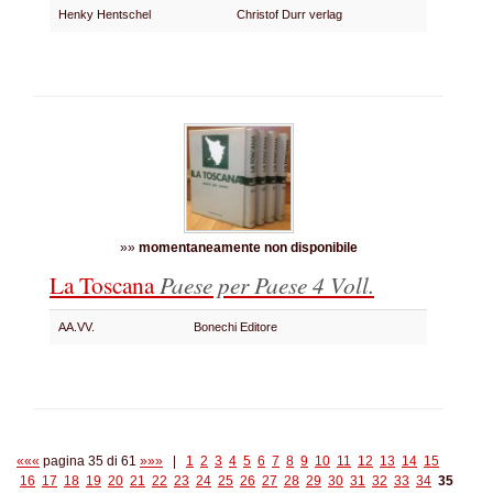
Henky Hentschel
Christof Durr verlag
»»
momentaneamente non disponibile
La Toscana
Paese per Paese
4 Voll.
AA.VV.
Bonechi Editore
«««
pagina 35 di 61
»»»
|
1
2
3
4
5
6
7
8
9
10
11
12
13
14
15
16
17
18
19
20
21
22
23
24
25
26
27
28
29
30
31
32
33
34
35